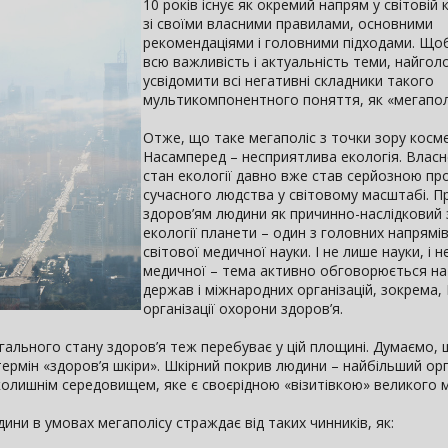
10 років існує як окремий напрям у світовій 
зі своїми власними правилами, основними
рекомендаціями і головними підходами. Що
всю важливість і актуальність теми, найгол
усвідомити всі негативні складники такого
мультикомпонентного поняття, як «мегапол
Отже, що таке мегаполіс з точки зору косме
Насамперед – несприятлива екологія. Власне
стан екології давно вже став серйозною п
сучасного людства у світовому масштабі. П
здоров’ям людини як причинно-наслідковий 
екології планети – один з головних напрямі
світової медичної науки. І не лише науки, і 
медичної – тема активно обговорюється на р
держав і міжнародних організацій, зокрема, 
організації охорони здоров’я.
агального стану здоров’я теж перебуває у цій площині. Думаємо,
рмін «здоров’я шкіри». Шкірний покрив людини – найбільший орга
олишнім середовищем, яке є своєрідною «візитівкою» великого м
ини в умовах мегаполісу страждає від таких чинників, як: