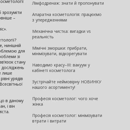
косметології
Лімфодренаж: знати й пропонувати
б зрозуміти
Апаратна косметологія: працюємо
овніше –
з упередженнями
іс».
Механічна чистка: вигадки vs
реальність
тології?
, нинішній
Мімічні зморшки: прибрати,
роблемою для
мінімізувати, відкорегувати
роблеми зі
зв’язок стану
Наводимо красу–III: вакуум у
в досліджень
кабінеті косметолога
не лише
івні урядів
Зустрічайте неймовірну НОВИНКУ
Всесвітньої
нашого асортименту!
Професія косметолог: чого хоче
 що в даному
жінка
н, і він
іста.
Професія косметолог: мінімізувати
втрати і витрати