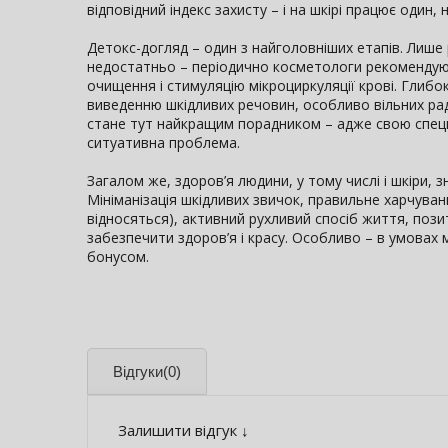
відповідний індекс захисту – і на шкірі працює один,
Детокс-догляд – один з найголовніших етапів. Лиш
недостатньо – періодично косметологи рекомендуют
очищення і стимуляцію мікроциркуляції крові. Глиб
виведенню шкідливих речовин, особливо вільних рад
стане тут найкращим порадником – адже свою специфі
ситуативна проблема.
Загалом же, здоров’я людини, у тому числі і шкіри
Мініманізація шкідливих звичок, правильне харчуван
відносяться), активний рухливий спосіб життя, позити
забезпечити здоров’я і красу. Особливо – в умовах 
бонусом.
Відгуки
(0)
Залишити відгук ↓