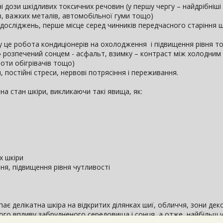
ні дози шкідливих токсичних речовин (у першу чергу – найдрібніш
ів, важких металів, автомобільної гуми тощо)
досліджень, перше місце серед чинників передчасного старіння ш
ітку це робота кондиціонерів на охолодження і підвищення рівня то
е» розпечений сонцем - асфальт, взимку – контраст між холодним
боти обігрівачів тощо)
 постійні стреси, нервові потрясіння і переживання.
на стан шкіри, викликаючи такі явища, як:
х шкіри
ння, підвищення рівня чутливості
ає делікатна шкіра на відкритих ділянках шиї, обличчя, зони деко
ого впливу забрудненого середовища і сонця, а отже, найбільш у