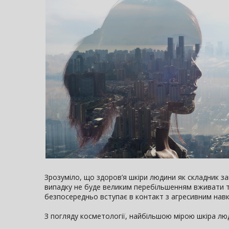
Зрозуміло, що здоров’я шкіри людини як складник з
випадку не буде великим перебільшенням вживати те
безпосередньо вступає в контакт з агресивним навк
З погляду косметології, найбільшою мірою шкіра люд