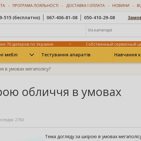
АТА
ПРОГРАМА ЛОЯЛЬНОСТІ
ДОСТАВКА І ОПЛАТА
НОВИНИ
В
9-515 (бесплатно)
067-406-81-08
050-410-29-08
Замов
Усі категорії
ее 70 дилеров по Украине
Собственный сервисный ц
ні меблі
Тестування апаратів
Навчання к
я в умовах мегаполісу?
ірою обличчя в умовах
глядів: 2760
Тема догляду за шкірою в умовах мегаполіс