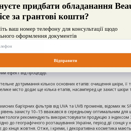
ії шкідливих чинників в умовах постійного проживання у великому м
 екологічною обстановкою) – нереально. Єдине, чим можна допо
ю шкіру і відновлюючи її.
овні складники. Перший – це правильний щоденний домашній догля
 косметології. Ці два складники тісно пов’язані між собою. З о
тягом тривалого часу зберігати красу і молодість шкіри. З віко
о косметологічного втручання.
ному кабінеті чи салоні краси мають свої правила, у т.ч. щодо п
курсами кілька разів на рік в залежності від потреб шкіри, її ста
ефективна і результативна, щоденна коректна підтримка досягн
ий ефект від процедур.
ельне дотримання кількох основних етапів: очищення шкіри, її т
елике місто додає ще кілька етапів, насамперед це захист шкіри т
хисних бар’єрних фільтрів від UVA та UVВ променів, відомих як 
ому рівень захисту 10–15 вважався в середньому оптимальним для
косметологи рекомендують використовувати продукцію з індексом 
ідно до географічного розташування України, період дії сонця у 
ає до кінця жовтня. Отже, і креми, і декоративна косметика мают