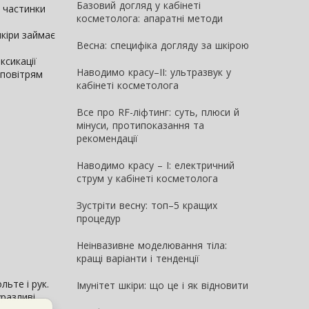
Базовий догляд у кабінеті
і частинки
косметолога: апаратні методи
кіри займає
Весна: специфіка догляду за шкірою
ксикації
Наводимо красу–II: ультразвук у
 повітрям
кабінеті косметолога
Все про RF-ліфтинг: суть, плюси й
мінуси, протипоказання та
рекомендації
Наводимо красу – I: електричний
струм у кабінеті косметолога
Зустріти весну: топ–5 кращих
процедур
Неінвазивне моделювання тіла:
кращі варіанти і тенденції
льте і рук.
Імунітет шкіри: що це і як відновити
разливі.