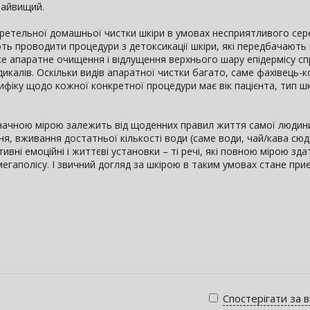
 найвищий.
е ретельної домашньої чистки шкіри в умовах несприятливого се
ь проводити процедури з детоксикації шкіри, які передбачають
оке апаратне очищення і відлущення верхнього шару епідермісу с
икалів. Оскільки видів апаратної чистки багато, саме фахівець-
ку щодо кожної конкретної процедури має вік пацієнта, тип шкір
, значною мірою залежить від щоденних правил життя самої людин
ня, вживання достатньої кількості води (саме води, чай/кава сюд
вні емоційні і життєві установки – ті речі, які повною мірою зда
мегаполісу. І звичний догляд за шкірою в таким умовах стане при
Спостерігати за 