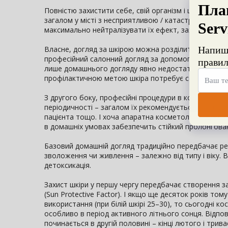
Повністю захистити себе, свій організм і шкіру від д
загалом у місті з несприятливою / катастрофічною
максимально нейтралізувати їх ефект, захищаючи сво
Власне, догляд за шкірою можна розділити на 2 осн
професійний салонний догляд за допомогою апаратної
лише домашнього догляду явно недостатньо, щоб про
профілактичною метою шкіра потребує серйознішог
З другого боку, професійні процедури в косметологіч
періодичності – загалом їх рекомендується проводити 
пацієнта тощо. І хоча апаратна косметологія дуже 
в домашніх умовах забезпечить стійкий пролонгован
Базовий домашній догляд традиційно передбачає рет
зволоження чи живлення – залежно від типу і віку. В
детоксикація.
Захист шкіри у першу чергу передбачає створення за
(Sun Protective Factor). І якщо ще десяток років т
використання (при білій шкірі 25–30), то сьогодні 
особливо в період активного літнього сонця. Відпов
починається в другій половині – кінці лютого і трив