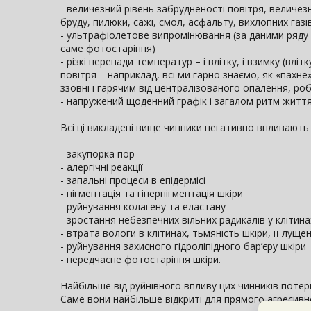
- величезний рівень забрудненості повітря, величез
бруду, пилюки, сажі, смол, асфальту, вихлопних газ
- ультрафіолетове випромінювання (за даними ряду 
саме фотостаріння)
- різкі перепади температур – і влітку, і взимку (вл
повітря – наприклад, всі ми гарно знаємо, як «пахн
ззовні і гарячим від централізованого опалення, ро
- напружений щоденний графік і загалом ритм життя,
Всі ці викладені вище чинники негативно впливають 
- закупорка пор
- алергічні реакції
- запальні процеси в епідермісі
- пігментація та гіперпігментація шкіри
- руйнування колагену та еластану
- зростання небезпечних вільних радикалів у клітина
- втрата вологи в клітинах, тьмяність шкіри, її луще
- руйнування захисного гідроліпідного бар’єру шкіри
- передчасне фотостаріння шкіри.
Найбільше від руйнівного впливу цих чинників потерп
Саме вони найбільше відкриті для прямого агресивн