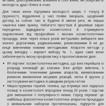
активні, цілеспрямовані, впевнені в собі жінки, які зберігають
молодість душі і блиск в очах.
Для таких жінок підтримка молодості шкіри, її тонусу й
пружності, віддалення у часі появи зморшок, щоденний
догляд за собою такі ж буденні й звичні речі, як перша
чашечка кави зранку. Набагато простіше й дешевше зараз
періодично відвідувати косметолога й отримувати
задоволення від професійних і якісних косметологічних
процедур, аніж через кілька років метушливо вибирати між
значно дорожчими, радикальними, ризикованими й не до
кінця вивченими новими методиками. Апаратні методи у
цьому випадку – варіант вибору № 1, адже саме вони
забезпечують якісну профілактику з пролонгованою дією:
RF-ліфтинг: косметологічна методика, що вже перейшла із
розраду інновацій до класики. Вже добре вивчена, з
безпечними технічними даними апаратів, мінімізованим
ризиком виникнення місцевих реакцій, легка й зручна у
застосуванні методика зі швидким результатом
Мікрострумова терапія: техніка, що втримує свої лідерські
позиції в косметології впродовж понад 30 років. І підстав
для зменшення її популярності немає. Серед переваг: це
найбільш фізіологічна косметологічна апаратна процедура
з мінімальним набором протипоказань; підґрунтя для