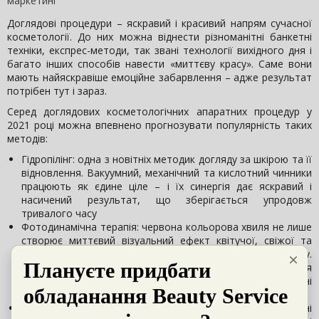
маркетинг
Доглядові процедури – яскравий і красивий напрям сучасної
косметології. До них можна віднести різноманітні банкетні
техніки, експрес-методи, так звані технології вихідного дня і
багато інших способів навести «миттєву красу». Саме вони
мають найяскравіше емоційне забарвлення – адже результат
потрібен тут і зараз.
Серед доглядових косметологічних апаратних процедур у
2021 році можна впевнено прогнозувати популярність таких
методів:
Гідропілінг: одна з новітніх методик догляду за шкірою та її
відновлення. Вакуумний, механічний та кислотний чинники
працюють як єдине ціле – і їх синергія дає яскравий і
насичений результат, що зберігається упродовж
тривалого часу
Фотодинамічна терапія: червона кольорова хвиля не лише
створює миттєвий візуальний ефект квітучої, свіжої та
ніжної шкіри, але й запускає процеси неоколагенезу.
Обидві ці процедури – і гідропілінг, і фотодинамічна терапія
– працюють і в курсовому режимі, і як окремі ефективні
косметологічні маніпуляції.
Електропорація та фонофорез: різноманітні апаратні