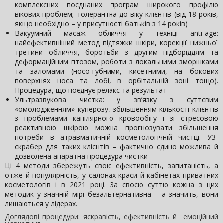
комплексних поєднаних програм широкого профілю
вікових проблем; толерантна до віку клієнтів (від 18 років,
якщо необхідно – у присутності батьків з 14 років)
Вакуумний масаж обличчя у техніці anti-age:
найефективніший метод підтяжки шкіри, корекції нижньої
третини обличчя, боротьби з другим підборіддям та
деформаційним птозом, роботи з локальними зморшками
та заломами (носо-губними, кисетними, на бокових
поверхнях носа та лобі, в орбітальній зоні тощо).
Процедура, що поєднує релакс та результат
Ультразвукова чистка: у зв’язку з суттєвим
«омолодженням» куперозу, збільшенням кількості клієнтів
з проблемами капілярного кровообігу і зі стресовою
реактивною шкірою можна прогнозувати збільшення
потреби в атравматичній косметологічній чистці. УЗ-
скрабер для таких клієнтів – фактично єдино можлива й
дозволена апаратна процедура чистки
Ці 4 методи збережуть свою ефективність, запитаність, а
отже й популярність, у салонах краси й кабінетах приватних
косметологів і в 2021 році. За своєю суттю кожна з цих
методик у значній мірі безальтернативна – а значить, вони
лишаються у лідерах.
Доглядові процедури: яскравість, ефективність й емоційний