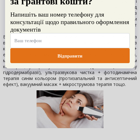
техніки введення активних інгредієнтів можна розглядати і
як метод догляду, і як експрес-метод. В залежності від
поставленої мети, наявних проблем тощо у поєднанні з
професійними якісними косметологічними засобами вони
демонструють красивий яскравий результат
пролонгованого терміну дії
Всі наведені вище апаратні процедури можна
використовувати і в курсовому режимі, і самостійно, і в
комплексних поєднаних програмах. Наприклад, RF-ліфтинг +
електропорація, мікрострумова терапія + фонофорез,
мікрострумова терапія + фотодинамічна терапія червоним
кольором, ультразвукова чистка + гідропілінг (без етапу
гідродермабразії), ультразвукова чистка + фотодинамічна
терапія синім кольором (протизапальний та антисептичний
ефект), вакуумний масаж + мікрострумова терапія тощо.