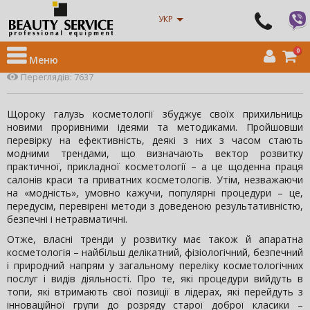
Головна
>
Новости
> Апаратна косметологія – 2021: популярні
УКР
процедури
Апаратна косметологія – 2021: популярні процедури
0
Меню
14 січня 2021 22:21:12
Відгуки:
0
Переглядів: 7637
Щороку галузь косметології збуджує своїх прихильниць
новими проривними ідеями та методиками. Пройшовши
перевірку на ефективність, деякі з них з часом стають
модними трендами, що визначають вектор розвитку
практичної, прикладної косметології – а це щоденна праця
салонів краси та приватних косметологів. Утім, незважаючи
на «модність», умовно кажучи, популярні процедури – це,
передусім, перевірені методи з доведеною результативністю,
безпечні і нетравматичні.
Отже, власні тренди у розвитку має також й апаратна
косметологія – найбільш делікатний, фізіологічний, безпечний
і природний напрям у загальному переліку косметологічних
послуг і видів діяльності. Про те, які процедури вийдуть в
топи, які втримають свої позиції в лідерах, які перейдуть з
інноваційної групи до розряду старої доброї класики –