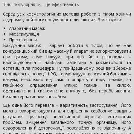
Тіло: популярність – це ефективність
Серед усіх косметологічних методів роботи з тілом явними
лідерами у рейтингу популярності лишаються 3 методики:
Апаратний масаж
Міостимуляція
Пресотерапія
Вакуумний масаж – варіант роботи з тілом, що не має
конкуренції. Який би вид масажу й апарат не використовувати
при цьому, саме вакуум, при всіх його різновидах –
найпопулярніша і найбільш запитана у косметології та
естетиці тіла процедура. І у прийдешньому році він збереже
свої лідерські позиції. LPG, термовакуум, класичний банками –
вакуум, незалежно від самого апарату й виду техніки, за
глибиною опрацювання м’яких тканин, за силою,
ефективністю і системністю впливу є, без перебільшення,
безальтернативним способом.
Ще одна його перевага – варіативність застосування. Його
можна використовувати для вирішення серйозних завдань
(лікування целюліту, апельсинової кірочки), естетичних
проблем, зміцнення загального тонусу організму, його
оздоровлення й детоксикації, розслаблення та відпочинку. А
в поєднанні з міостимуляцією та ультразвуковою кавітацією