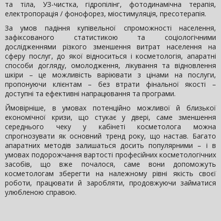
та тіла, УЗ-чистка, гідропілінг, фотодинамічна терапія,
електропорація / фонофорез, міостимуляція, пресотерапія.
За умов падіння купівельної спроможності населення,
зафіксованого статистикою та соціологічними
дослідженнями різкого зменшення витрат населення на
сферу послуг, до якої відноситься і косметологія, апаратні
способи догляду, омолодження, лікування та відновлення
шкіри – це можливість варіювати з цінами на послуги,
пропонуючи клієнтам – без втрати фінальної якості –
доступні та ефективні напрацювання та програми.
Ймовірніше, в умовах потенційно можливої й близької
економічної кризи, що стукає у двері, саме зменшення
середнього чеку у кабінеті косметолога можна
спрогнозувати як основний тренд року, що настав. Багато
апаратних методів залишаться досить популярними – і в
умовах подорожчання вартості професійних косметологічних
засобів, що вже почалося, саме вони допоможуть
косметологам зберегти на належному рівні якість своєї
роботи, працювати й заробляти, продовжуючи займатися
улюбленою справою.