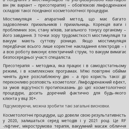
він (як варіант – пресотерапія) – обов’язкові лімфодренажні
складові такої поєднаної косметологічної процедури.
Міостимуляція – апаратний метод, що має багато
задоволених прихильників і прихильниць. Корекція ваги і
проблемних зон, стану м’язів, загального тонусу організму –
його завдання. З точки зору трудомісткості міостимуляція та
вакуум мають суттєву різницю. Якщо міостимуляція
передбачає всього лише коректне накладання електродів – і
а всю роботу виконує електричний струм, то вакуум вимагає
безпосередньої участі спеціаліста.
Пресотерапія – методика, яка працює і в самодостатньому
режимі, і в комплексних програмах. М’які повітряні обійми
чинять дуже розслаблюючу дію – а про користь такої дії
переконливо розповість косметолог. Лімфодренажний ефект,
за умов відсутності протипоказань до цієї косметологічної
процедури, досить доречний фактично для будь-якого
клієнта у віці 30+.
Підсумовуючи, можна зробити такі загальні висновки.
Косметологічні процедури, що довели свою результативність
у 2020, залишаться серед методів і у 2021 році. Це RF
-ліфтинг, мікрострумова терапія, вакуумний масаж обличчя