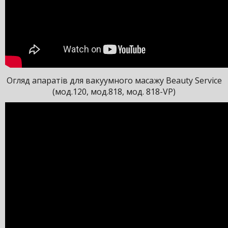
Огляд апаратів для вакуумного масажу Beauty Service
(мод.120, мод.818, мод. 818-VP)