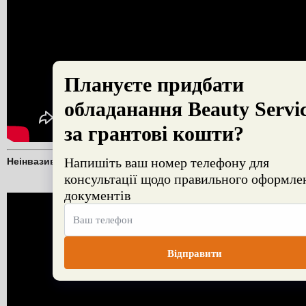
Неінвазивна ліпосакція
на
апараті мод. 9392 Beauty Service™