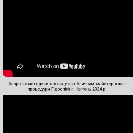
Апаратні методики догляду за обличчям: майстер-клас
процедури Гідропілінг. Квітень 2024 р