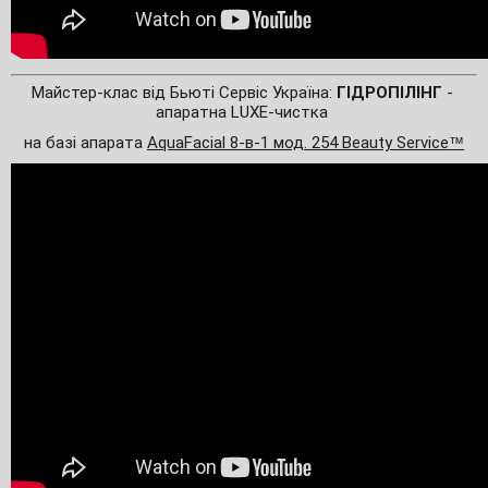
Майстер-клас від Бьюті Сервіс Україна: 
ГІДРОПІЛІНГ
 - 
апаратна LUXE-чистка 
на базі апарата 
AquaFacial 8-в-1 мод. 254 Beauty Service
™