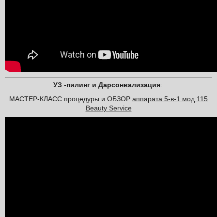
УЗ -пилинг и Дарсонвализация
:
МАСТЕР-КЛАСС процедуры и ОБЗОР
аппарата 5-в-1 мод.115
Beauty Service