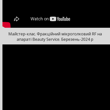
Майстер-клас. Фракційний мікроголковий RF на
апараті Beauty Service. Березень-2024 р