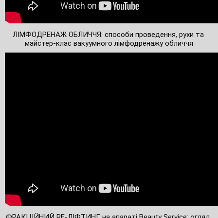
ЛІМФОДРЕНАЖ ОБЛИЧЧЯ: способи проведення, рухи та 
майстер-клас вакуумного лімфодренажу обличчя
ФРАКЦІЙНИЙ RF-ЛІФТИНГ на апараті Beauty Service: огляд 