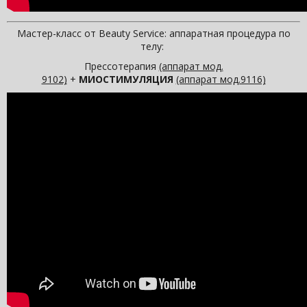
Мастер-класс от Beauty Service: аппаратная процедура по
телу:
Прессотерапия
(аппарат мод.
9102)
+
МИОСТИМУЛЯЦИЯ
(аппарат мод.9116)