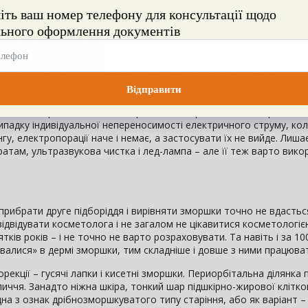
ерозом – куди ж ще більше травмувати капіляри?
намнезу. Більшість протипоказань має загальний або відносний 
ниркова недостатності, онкологічні захворювання, туберкульоз, е
ература тіла, герпес, значна кількість новоутворень на шкірі то
 – теж входять до цього переліку протипоказань в косметології.
ремо виділити вакуум та ультразвукові процедури. Саме вони мо
нних захворювань, коли заборонено використання електричного 
випадку індивідуальної непереносимості електричного струму, ко
гу, електропорації наче і немає, а застосувати їх не вийде. Лиша
там, ультразвукова чистка і лед-лампа – але її теж варто вик
 прибрати друге підборіддя і вирівняти зморшки точно не вдасть
 відвідувати косметолога і не загалом не цікавитися косметологі
тків років – і не точно не варто розраховувати. Та навіть і за 10
увалися» в дермі зморшки, тим складніше і довше з ними працюва
орекції – гусячі лапки і кисетні зморшки. Периорбітальна ділянка
личчя. Занадто ніжна шкіра, тонкий шар підшкірно-жирової клітко
дна з ознак дрібнозморшкуватого типу старіння, або як варіант –