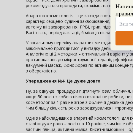
рекомендується проводити, скажімо, на шкірі з куп
Апаратна косметологія – це завжди спочатку збір а
характер: серцево-судинні захворювання, серцева і 
автоімунні захворювання, ГРВІ, грип, підвищена темп
Вагітність, період лактації, 6 місяців після пологів
У загальному переліку апаратних методик варто ок
максимально пригодитися у випадку деяких автоіму
Аналогічно ці 2 методики – оптимальний варіант у 
протипоказань до мікрострумової терапії, рф-ліфтин
вакуумний масаж, фонофорез по активним концентра
з обережністю.
Упередження №4. Це дуже довго
Ну, за одну-дві процедури підтягнути овал обличчя,
якщо 50 років з собою нічого взагалі не робити, не
косметолог за 1 раз не зітре з обличчя декілька деся
Чим більшу кількість років зароджувалися і «пропис
Одні з найскладніших в апаратній косметології для к
старіти дуже рано – років на 10 раніше, чим інше об
застійні явища, активна міміка. Кисетні зморшки – о