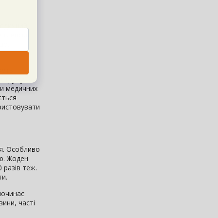
медичний
пілепсія,
що.
жуть
струму.
ли медичних
ється
ористовувати
ся. Особливо
єю. Жоден
0 разів теж.
ти.
 починає
вини, часті