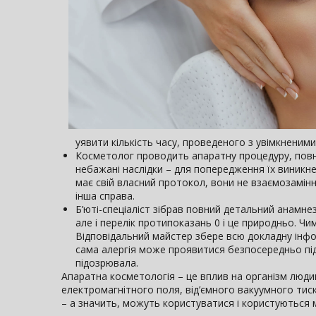
уявити кількість часу, проведеного з увімкненим
Косметолог проводить апаратну процедуру, повн
небажані наслідки – для попередження їх виникн
має свій власний протокол, вони не взаємозамінн
інша справа.
Б’юті-спеціаліст зібрав повний детальний анамн
але і перелік протипоказань 0 і це природньо. 
Відповідальний майстер збере всю докладну інформ
сама алергія може проявитися безпосередньо під 
підозрювала.
Апаратна косметологія – це вплив на організм люди
електромагнітного поля, від’ємного вакуумного тиск
– а значить, можуть користуватися і користуютьс