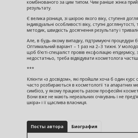
комбінованого за цим типом. Чим раніше жінка прийд
результату.
Є велика різниця, зі шкірою якого віку, ступеня дог
індивідуальні особливості віку, ступні доглянутості,
методик, швидкість досягнення результату і тривал
Але, в будь-якому випадку, підтримуючі процедури 
Оптимальний варіант – 1 раз на 2–3 тижні. У молодо
щоб б’юті-спеціаліст провів ексфоліацію епідермісу
недостатньо, треба відвідувати косметолога частіш
***
Клієнти «з досвідом», які пройшли хоча б один кур
часто розбираються в косметології та апаратних ме
симбіоз, у якому працюють разом професійні космето
Вони вже не мають нереальних очікувань і не пред’
шкіра» і її щаслива власниця.
Посты автора
Биография