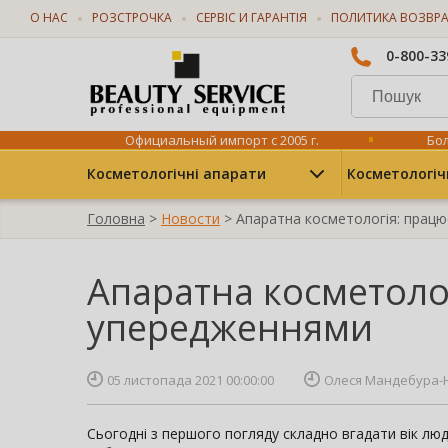
О НАС
РОЗСТРОЧКА
СЕРВІС И ГАРАНТІЯ
ПОЛИТИКА ВОЗВР
0-800-33
Официальный импорт с 2005 г.
Бол
Косметологічні апарати
Косметологіч
Головна
>
Новости
> Апаратна косметологія: прац
Апаратна косметоло
упередженнями
05 листопада 2021 00:00:00
Олеся Мандебура-Н
Сьогодні з першого погляду складно вгадати вік люди