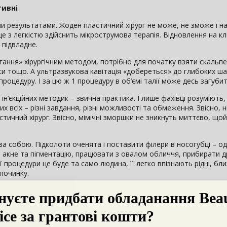
тивні
ми результатами. Жоден пластичний хірург не може, не зможе і н
е з легкістю здійснить мікрострумова терапія. Відновлення на к
 підвладне.
ння» хірургічним методом, потрібно для початку взяти скальпел
нси тощо. А ультразвукова кавітація «добереться» до глибоких ша
процедуру. І за цю ж 1 процедуру в об’ємі талії може десь загубит
н’єкційних методик – звична практика. І лише фахівці розуміють,
х всіх – різні завдання, різні можливості та обмеження. Звісно, 
стичний хірург. Звісно, мімічні зморшки не зникнуть миттєво, що
д за собою. Підколоти оченята і поставити філери в носогубці – од
и акне та пігментацію, працювати з овалом обличчя, прибирати д
ї процедури це буде та само людина, її легко впізнають рідні, близ
дпочинку.
, у них багато протипоказань
 протилежному випадку деякі методи дійсно застосовувати неможн
 за великим рахунком, можуть відвідувати теж не всі – купероз н
тощо мінімізують її відвідини. Навіть звичайну механічну чистку н