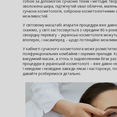
собою за допомогою сучасних технік і методик твор
зволожена шкіра, підтягнутий овал обличчя, маленькі
сучасна косметологія, озброєна косметологічними 
можливостей.
У світовому масштабі апаратні процедури вже давн
скажімо, у світі застосовується з середини 80-х рокі
своєрідну перевагу – українські косметологи можуть
впоперек, і насамперед – щодо потенційно можливих
У кабінеті сучасного косметолога може розміститис
поліфункціональних комбайнів і окремих приладів. 
вакуумний масаж, а хтось із задоволенням бігає раз
процедури в українській косметології – вже давно н
І невідоме і незвідане завжди лякає і насторожує, 
давайте розберемося детально.