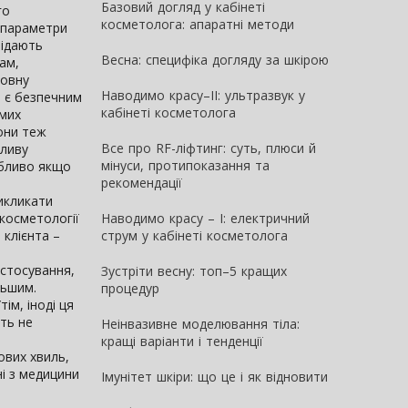
Базовий догляд у кабінеті
го
косметолога: апаратні методи
і параметри
відають
Весна: специфіка догляду за шкірою
ам,
повну
Наводимо красу–II: ультразвук у
 і є безпечним
кабінеті косметолога
амих
вони теж
Все про RF-ліфтинг: суть, плюси й
пливу
мінуси, протипоказання та
обливо якщо
рекомендації
икликати
косметології
Наводимо красу – I: електричний
 клієнта –
струм у кабінеті косметолога
астосування,
Зустріти весну: топ–5 кращих
льшим.
процедур
ім, іноді ця
іть не
Неінвазивне моделювання тіла:
кращі варіанти і тенденції
ових хвиль,
ні з медицини
Імунітет шкіри: що це і як відновити