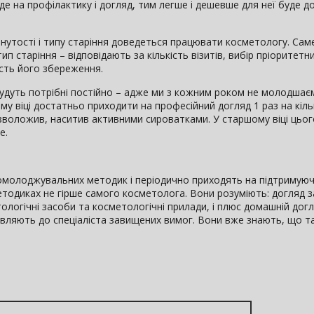
е на профілактику і догляд, тим легше і дешевше для неї буде д
лянутості і типу старіння доведеться працювати косметологу. Саме
 тип старіння – відповідають за кількість візитів, вибір пріоритет
ість його збереження.
будуть потрібні постійно – адже ми з кожним роком не молодшає
му віці достатньо приходити на професійний догляд 1 раз на кільк
, зволожив, наситив активними сироватками. У старшому віці цьо
е.
с омолоджувальних методик і періодично приходять на підтримуюч
тодиках не гірше самого косметолога. Вони розуміють: догляд з
логічні засоби та косметологічні прилади, і плюс домашній догля
являють до спеціаліста завищених вимог. Вони вже знають, що т