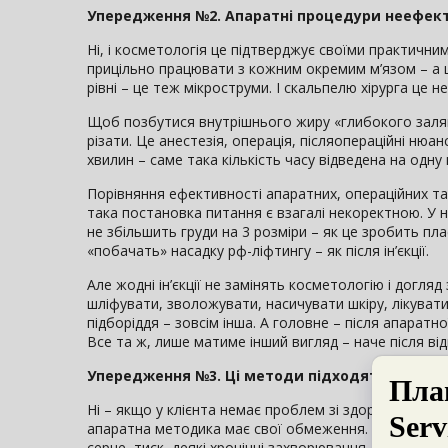
Упередження №2. Апаратні процедури неефек
Ні, і косметологія це підтверджує своїми практични
прицільно працювати з кожним окремим м’язом – а ц
рівні – це теж мікроструми. І скальпелю хірурга це не
Щоб позбутися внутрішнього жиру «глибокого заляга
різати. Це анестезія, операція, післяопераційні нюа
хвилин – саме така кількість часу відведена на одну 
Порівняння ефективності апаратних, операційних та і
така постановка питання є взагалі некоректною. У ни
не збільшить груди на 3 розміри – як це зробить пла
«побачать» насадку рф-ліфтингу – як після ін’єкції.
Але жодні ін’єкції не замінять косметологію і догля
шліфувати, зволожувати, насичувати шкіру, лікуват
підборіддя – зовсім інша. А головне – після апаратно
Все та ж, лише матиме інший вигляд – наче після ві
Упередження №3. Ці методи підходять не всім
Ні – якщо у клієнта немає проблем зі здоров’ям. У
апаратна методика має свої обмеження. Але і сауну,
серце, тиск, деякі хронічні захворювання, патології 