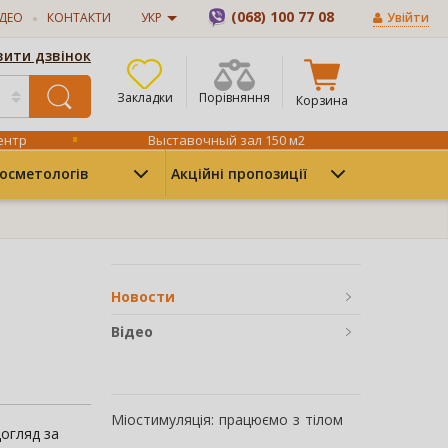
(068) 100 77 08
ІДЕО
КОНТАКТИ
УКР
Увійти
ити дзвінок
Закладки
Порівняння
Корзина
ентр
Выставочный зал 150 м2
осметологів
Акційні пропозиції
Новости
Відео
Міостимуляція: працюємо з тілом
Догляд за