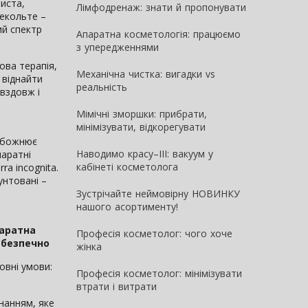
иста,
Лімфодренаж: знати й пропонувати
декольте –
ий спектр
Апаратна косметологія: працюємо
з упередженнями
ова терапія,
Механічна чистка: вигадки vs
а віднайти
реальність
 вздовж і
Мімічні зморшки: прибрати,
мінімізувати, відкорегувати
 обожнює
Наводимо красу–III: вакуум у
паратні
кабінеті косметолога
a incognita.
унтовані –
Зустрічайте неймовірну НОВИНКУ
нашого асортименту!
аратна
Професія косметолог: чого хоче
ебезпечно
жінка
овні умови:
Професія косметолог: мінімізувати
втрати і витрати
нанням, яке