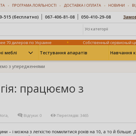
АТА
ПРОГРАМА ЛОЯЛЬНОСТІ
ДОСТАВКА І ОПЛАТА
НОВИНИ
В
9-515 (бесплатно)
067-406-81-08
050-410-29-08
Замов
Усі категорії
ее 70 дилеров по Украине
Собственный сервисный ц
ні меблі
Тестування апаратів
Навчання к
юємо з упередженнями
гія: працюємо з
ога,
Відгуки:
0
Переглядів: 3465
ни – і можна з легкістю помилитися років на 10, а то й більше. 