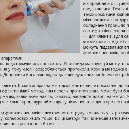
він придбав в офіційно
представника. Технічн
таких комбайнів відпо
міжнародним стандарт
обладнання пройшло 
сертифікацію в Україні
– і для клієнтів, і для с
косметологів. Адже і 
можуть піддаватися в
фізичних чинників, ос
и апаратами.
істю дотримуючись протоколу. Деякі види маніпуляцій можуть в
ення у тому числі і розробляються протоколи. Кожна методика в 
і. Доповнити його відповідно до індивідуальних проблем і потреб
ез клієнта. Кожна апаратна методика має не лише показання до з
Чим ефективніший метод, тим перелік протипоказань може бути бі
ацію, включаючи навіть, скажімо, наявність алергії на метал. Ут
час самої процедури або відразу після неї, а людина про неї нав
ни фізичних чинників: електричного струму, коливань ультразвук
у, кольорових хвиль тощо. Всі ці методи так чи інакше запозиче
я медичною доказовою базою.