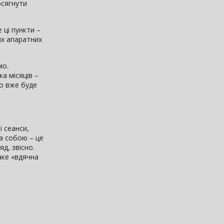
осягнути
 ці пункти –
них апаратних
мо.
а місяців –
го вже буде
і сеанси,
а собою – це
д, звісно.
аке «вдячна