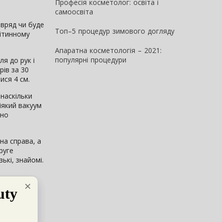
Професія косметолог: освіта і
самоосвіта
авряд чи буде
Топ–5 процедур зимового догляду
літинному
Апаратна косметологія – 2021:
популярні процедури
я до рук і
рів за 30
ися 4 см.
 наскільки
ніякий вакуум
йно
на справа, а
руге
ькі, знайомі.
а. Будь-яка
а обличчі,
е