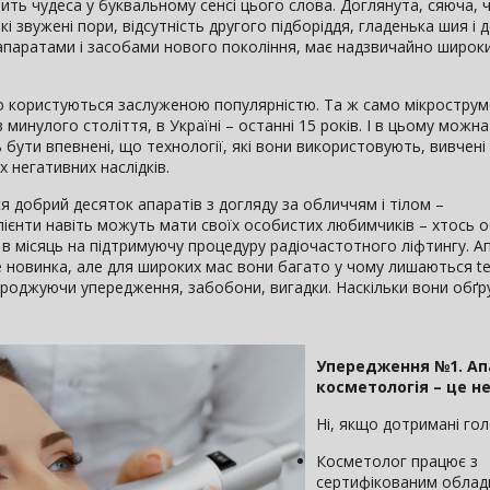
ить чудеса у буквальному сенсі цього слова. Доглянута, сяюча, ч
 звужені пори, відсутність другого підборіддя, гладенька шия і 
апаратами і засобами нового покоління, має надзвичайно широк
о користуються заслуженою популярністю. Та ж само мікрострум
в минулого століття, в Україні – останні 15 років. І в цьому можн
 бути впевнені, що технології, які вони використовують, вивчені
 негативних наслідків.
я добрий десяток апаратів з догляду за обличчям і тілом –
Клієнти навіть можуть мати своїх особистих любимчиків – хтось
 в місяць на підтримуючу процедуру радіочастотного ліфтингу. А
е новинка, але для широких мас вони багато у чому лишаються terr
породжуючи упередження, забобони, вигадки. Наскільки вони обґр
Упередження №1. Ап
косметологія – це н
Ні, якщо дотримані гол
Косметолог працює з
сертифікованим облад