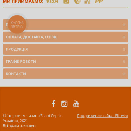
МИ ПРИЙМАЄМО:
КНОПКА
ПРО НАС
ЗВ'ЯЗКУ
ОПЛАТА, ДОСТАВКА, СЕРВІС
ПРОДУКЦІЯ
ГРАФІК РОБОТИ
КОНТАКТИ
© Інтернет-магазин «Бьюті Сервіс
Продвижение сайта - Elit-web
Україна», 2021
Всі права захищені