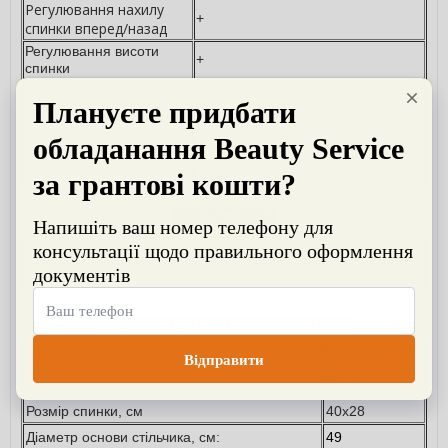
Регулювання нахилу
+
спинки вперед/назад
Регулювання висоти 
+
спинки
Регулювання висоти
+
Механізм регулювання
Пневматичний
висоти:
Металева п'ятипроменева база
Основа стільчика:
на поліуретанових колесах
ОСОБЛИВОСТІ
Матеріал оббивки:
PVC 1,1 мм - полівінілхлорид
Колір:
Сірий
ВАГОГАБАРИТНІ ХАРАКТЕРИСТИКИ
Вага нето, кг
Розмір сидіння, см:
42х36
Розмір спинки, см
40х28
Діаметр основи стільчика, см:
49