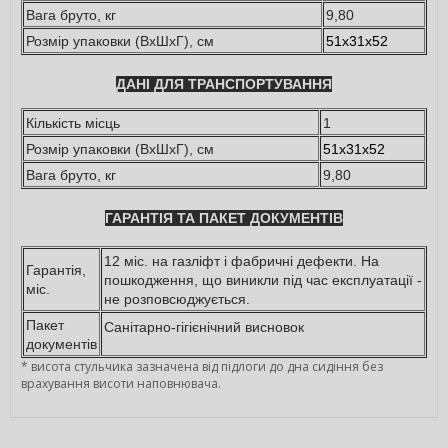
Вага бруто, кг
9,80
Розмір упаковки (ВхШхГ), см
51х31х52
ДАНІ ДЛЯ ТРАНСПОРТУВАННЯ
Кількість місць
1
Розмір упаковки (ВхШхГ), см
51х31х52
Вага бруто, кг
9,80
ГАРАНТІЯ ТА ПАКЕТ ДОКУМЕНТІВ
12 міс. на газліфт і фабричні дефекти. На
Гарантія,
пошкодження, що виникли під час експлуатації -
міс.
не розповсюджується.
Пакет
Санітарно-гігієнічний висновок
документів
* висота стульчика зазначена від підлоги до дна сидіння без
врахування висоти наповнювача.