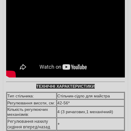
ТЕХНІЧНІ ХАРАКТЕРИСТИКИ
Тип стільчика:
Стільчик-сідло для майстра
Регулювання висоти, см:
42-56*
Кількість регулюючих
4 (3 ричагових,1 механічний)
механізмів:
Регулювання нахилу
+
сидіння вперед/назад