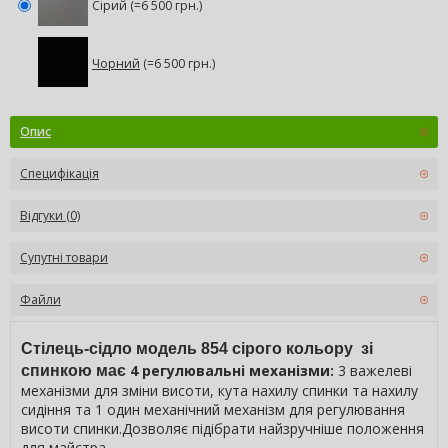
Сірий (=6 500 грн.)
Чорний
(=6 500 грн.)
Опис
Специфікація
Відгуки (0)
Супутні товари
Файли
Стілець-сідло модель 854 сірого кольору зі
4 регулювальні механізми:
3 важелеві
спинкою має
механізми для зміни висоти, кута нахилу спинки та нахилу
сидіння та 1 один механічний механізм для регулювання
висоти спинки.
Дозволяє підібрати найзручніше положення
для майстра.