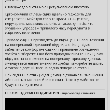
Стілець-сідло зі спинкою і регульованою висотою.
Ергономічний стілець-сідло ідеально підходить для
спеціалістів і майстрів салонів краси, СПА-центрів,
перукарень, масажних салонів, а також для всіх, хто
змушений упродовж тривалого часу перебувати в
сидячому положенні.
Тривале сидіння призводить до підвищення навантаження
на поперековий і крижовий відділи, а стілець-сідло
забезпечує комфортне сидіння і правильне розміщення
хребта зі збереженням його природніх вигинів. При цьому
відсутнє навантаження на поперекову і крижову ділянки,
зменшується навантаження на хребці і міжхребетні диски,
а також відсутній тиск на задню поверхню стегон.
При сидінні на стільці-сідлі фахівці відзначають зменшення
або навіть зникнення болю в спині. Також у майстра не
будуть терпнути ноги.
РЕКОМЕНДУЄМО ПОДИВИТИСЬ
відео-огляд стільчика: