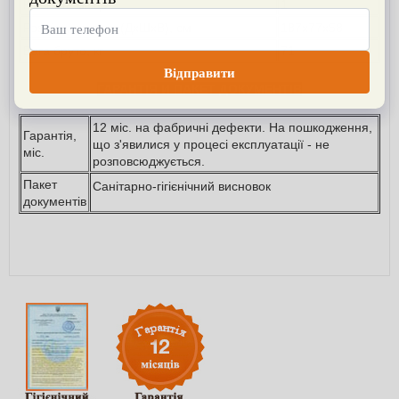
Кількість місць:
1
Розмір упаковки (ДхШхВ), см
187х77х58
Вага бруто, кг
71
ГАРАНТІЯ И ПАКЕТ ДОКУМЕНТІВ
12 міс. на фабричні дефекти. На пошкодження,
Гарантія,
що з'явилися у процесі експлуатації - не
міс.
розповсюджується.
Пакет
Санітарно-гігієнічний висновок
документів