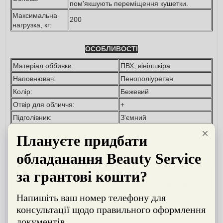
пом'якшують переміщення кушетки.
Максимальна
200
нагрузка, кг:
ОСОБЛИВОСТІ
Матеріал оббивки:
ПВХ, вінілшкіра
Наповнювач:
Пенополіуретан
Колір:
Бежевий
Отвір для обличчя:
+
Підголівник:
З'ємний
Широке ложе, см:
75
ВАГОГАБАРИТНІ ХАРАКТЕРИСТИКИ
Вага нето, кг
56
Розмір кушетки (ДхШхВ), см
185/217х75х55/100
ДАНІ ДЛЯ ТРАНСПОРТУВАННЯ