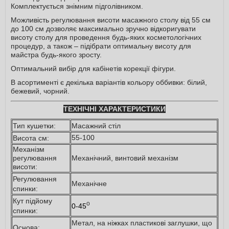
Комплектується знімним підголівником.
Можливість регулювання висоти масажного столу від 55 см
до 100 см дозволяє максимально зручно відкоригувати
висоту столу для проведення будь-яких косметологічних
процедур, а також – підібрати оптимальну висоту для
майстра будь-якого зросту.
Оптимальний вибір для кабінетів корекції фігури.
В асортименті є декілька варіантів кольору оббивки: білий,
бежевий, чорний.
ТЕХНІЧНІ ХАРАКТЕРИСТИКИ
Тип кушетки:
Масажний стіл
55-100
Висота см:
Механізм
регулювання
Механічний, винтовий механізм
висоти:
Регулювання
Механічне
спинки:
Кут підйому
о
0-45
спинки:
Метал, на ніжках пластикові заглушки, що
Основа: