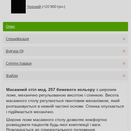
Чорний
(=20 900 грн.)
Опис
Специфікація
Відгуки (0)
Супутні товари
Файли
Масажний стіл мод. 257 бежевого кольору
з широким
ложе, механічно регульованою висотою і спинкою. Висота
масажного столу регулюється гвинтовим механізмом, який
розташовується в нижній частині основи. Спинка опускається
і підіймається механічно.
Широке ложе масажного столу дозволяє комфортно
розміщувати пацієнтів будь-якої комплекції і ваги.
Розкладується до горизонтального положення.