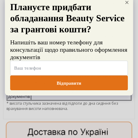
45х17х45
Розмір упаковки (ВхДхШ), см
ДАНІ ДЛЯ ТРАНСПОРТУВАННЯ
Кількість місць
1
45х17х45
Розмір упаковки (ВхДхШ), см
4,6
Вага бруто, кг
ГАРАНТІЯ ТА ПАКЕТ ДОКУМЕНТІВ
12 міс. на газліфт і фабричні дефекти. На
Гарантія,
пошкодження, що виникли під час експлуатації -
міс.
не розповсюджується.
Пакет
Санітарно-гігієнічний висновок
документів
* висота стульчика зазначена від підлоги до дна сидіння без
врахування висоти наповнювача.