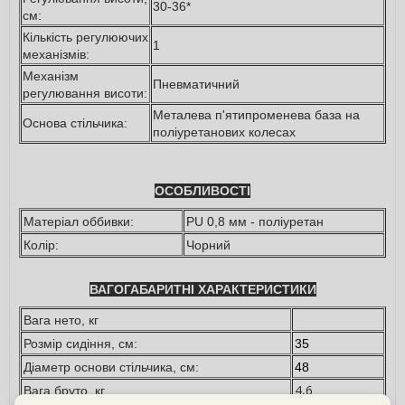
30-36*
см:
Кількість регулюючих
1
механізмів:
Механізм
Пневматичний
регулювання висоти:
Металева п'ятипроменева база на
Основа стільчика:
поліуретанових колесах
ОСОБЛИВОСТІ
Матеріал оббивки:
PU 0,8 мм - поліуретан
Колір:
Чорний
ВАГОГАБАРИТНІ ХАРАКТЕРИСТИКИ
Вага нето, кг
Розмір сидіння, см:
35
Діаметр основи стільчика, см:
48
4,6
Вага бруто, кг