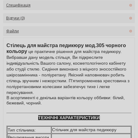
Специфікація
Відгуки (0)
Файли
Стілець для майстра педикюру мод.305 чорного
кольору
це практичне рішення для майстра педикюру.
Вибравши дану модель стільця, Ви підкреслите
індивідуальність Вашого салону, косметологічного кабінету
або студії стилю. Сидіння виконано з міцного зносостійкого
шкірозамінника - поліуретану. Якісний наповнювач робить
стілець зручним і нежорстким. П'ятипроменева хрестовина з
поліуретановими колесами забезпечує тихе і легке
пересування.
В асортименті є декілька варіантів кольору оббивки: білий,
бежевий, чорний.
ТЕХНІЧНІ ХАРАКТЕРИСТИКИ
Стільчик для майстра педикюру
Тип стільчика:
Регулювання висоти,