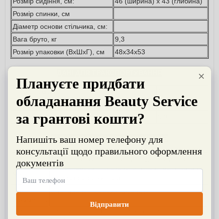
Розмір сидіння, см:
46 (ширина) х 43 (глибина)
Розмір спинки, см
Діаметр основи стільчика, см:
Вага бруто, кг
9,3
Розмір упаковки (ВхШхГ), см
48х34х53
ДАНІ ДЛЯ ТРАНСПОРТУВАННЯ
Кількість місць
1
Розмір упаковки (ВхШхГ), см
48х34х53
Вага бруто, кг
9,3
ГАРАНТІЯ ТА ПАКЕТ ДОКУМЕНТІВ
12 міс. на газліфт і фабричні дефекти. На
Гарантія,
пошкодження, що виникли під час експлуатації -
міс.
не розповсюджується.
Пакет
Санітарно-гігієнічний висновок
документів
* висота стульчика зазначена від підлоги до дна сидіння без