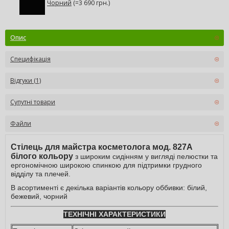
Чорний
(=3 690 грн.)
Опис
Специфікація
Відгуки (1)
Супутні товари
Файли
Стілець для майстра косметолога мод. 827А
білого кольору
з широким сидінням у вигляді пелюстки та
ергономічною широкою спинкою для підтримки грудного
відділу та плечей.
В асортименті є декілька варіантів кольору оббивки: білий,
бежевий, чорний
ТЕХНІЧНІ ХАРАКТЕРИСТИКИ