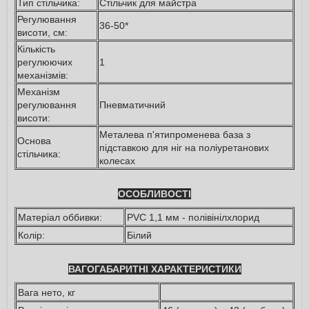
Тип стільчика:
Стільчик для майстра
Регулювання
36-50*
висоти, см:
Кількість
регулюючих
1
механізмів:
Механізм
регулювання
Пневматичний
висоти:
Металева п'ятипроменева база
з 
Основа
підставкою для ніг
на поліуретанових
стільчика:
колесах
ОСОБЛИВОСТІ
Матеріал оббивки:
PVC 1,1 мм - полівінілхлорид
Колір:
Білий
ВАГОГАБАРИТНІ ХАРАКТЕРИСТИКИ
Вага нето, кг