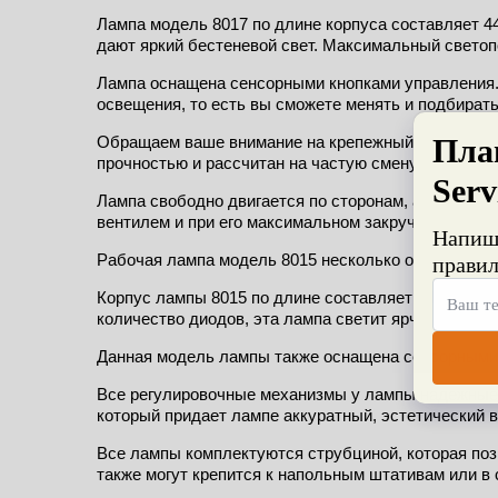
Лампа модель 8017 по длине корпуса составляет 44 
дают яркий бестеневой свет. Максимальный светоп
Лампа оснащена сенсорными кнопками управления.
освещения, то есть вы сможете менять и подбират
Обращаем ваше внимание на крепежный механизм г
прочностью и рассчитан на частую смену положени
Лампа свободно двигается по сторонам, а при необ
вентилем и при его максимальном закручивании фи
Рабочая лампа модель 8015 несколько отличается 
Корпус лампы 8015 по длине составляет 58 см, а по
количество диодов, эта лампа светит ярче, так ка
Данная модель лампы также оснащена сенсорными 
Все регулировочные механизмы у лампы надежные, 
который придает лампе аккуратный, эстетический в
Все лампы комплектуются струбциной, которая поз
также могут крепится к напольным штативам или в