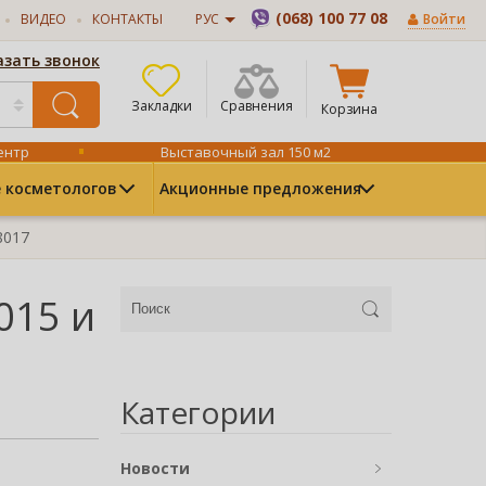
(068) 100 77 08
ВИДЕО
КОНТАКТЫ
РУС
Войти
азать звонок
Закладки
Сравнения
Корзина
ентр
Выставочный зал 150 м2
 косметологов
Акционные предложения
8017
015 и
Категории
Новости