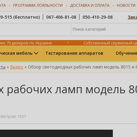
АТА
ПРОГРАММА ЛОЯЛЬНОСТИ
ДОСТАВКА И ОПЛАТА
НОВОСТИ
39-515 (бесплатно)
067-406-81-08
050-410-29-08
Зак
Поиск категорий
ее 70 дилеров по Украине
Собственный сервисный ц
ческая мебель
Тестирование аппаратов
Обучение
оты
»
Видео
» Обзор светодиодных рабочих ламп модель 8015 и 
 рабочих ламп модель 8
смотров: 1557