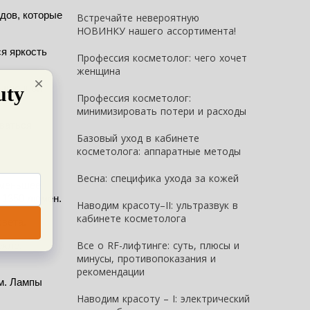
дов, которые 
Встречайте невероятную
НОВИНКУ нашего ассортимента!
 яркость 
Профессия косметолог: чего хочет
женщина
ышенной 
Профессия косметолог:
минимизировать потери и расходы
ваться 
Базовый уход в кабинете
косметолога: аппаратные методы
Весна: специфика ухода за кожей
 меньшее 
 1350 люмен.
Наводим красоту–II: ультразвук в
кабинете косметолога
вета.
Все о RF-лифтинге: суть, плюсы и
хле, 
минусы, противопоказания и
рекомендации
м. Лампы 
Наводим красоту – I: электрический