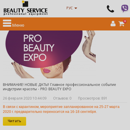
Интернет магазин оборудования для салонов красоты
» Новости
РУС
Новости на сайте
0
Меню
ВНИМАНИЕ! НОВЫЕ ДАТЫ! Главное профессиональное событие
индустрии красоты - PRO BEAUTY EXPO
26 февраля 2020 10:44:09
Отзывов: 0
Просмотров: 891
В связи с карантином, мероприятие запланированное на 25-27 марта 
2020 г. предварительно переносится на 16-18 сентября.
Читать