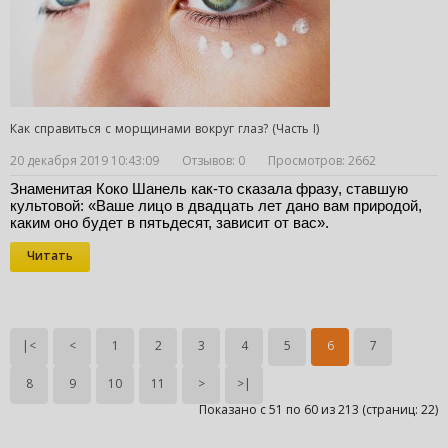
Как справиться с морщинами вокруг глаз? (Часть I)
20 декабря 2019 10:43:09
Отзывов: 0
Просмотров: 2662
Знаменитая Коко Шанель как-то сказала фразу, ставшую 
культовой: «Ваше лицо в двадцать лет дано вам природой, 
каким оно будет в пятьдесят, зависит от вас».
Читать
|<
<
1
2
3
4
5
6
7
8
9
10
11
>
>|
Показано с 51 по 60 из 213 (страниц: 22)