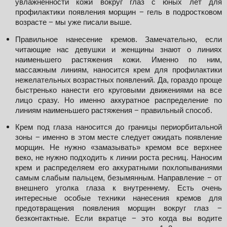
увлажненности кожи вокруг глаз с юных лет для 
профилактики появления морщин − гель в подростковом 
возрасте − мы уже писали выше. 
Правильное нанесение кремов. Замечательно, если 
читающие нас девушки и женщины знают о линиях 
наименьшего растяжения кожи. Именно по ним, 
массажным линиям, наносится крем для профилактики 
нежелательных возрастных появлений. Да, гораздо проще 
быстренько нанести его круговыми движениями на все 
лицо сразу. Но именно аккуратное распределение по 
линиям наименьшего растяжения − правильный способ. 
Крем под глаза наносится до границы периорбитальной 
зоны − именно в этом месте следует ожидать появление 
морщин. Не нужно «замазывать» кремом все верхнее 
веко, не нужно подходить к линии роста ресниц. Наносим 
крем и распределяем его аккуратными похлопываниями 
самым слабым пальцем, безымянным. Направление − от 
внешнего уголка глаза к внутреннему. Есть очень 
интересные особые техники нанесения кремов для 
предотвращения появления морщин вокруг глаз − 
безконтактные. Если вкратце − это когда вы водите 