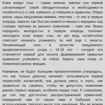
Кожа вокруг глаз − самая нежная, именно она первой 
сигнализирует своей обладательнице о необходимости 
позаботиться о ней, изменить устоявшиеся привычки. Образ 
жизни, наша ежедневная мимика, генетика − от них в первую 
очередь зависит, как быстро появятся мешки и морщины под 
глазами, причина их раннего появления − тоже они. Фраза 
«продлить молодость» в первую очередь означает 
омолодить кожу вокруг глаз, не зря ведь косметологи 
советуют начинать ухаживать за ней еще с юности. 
Увлажняющий гель в качестве ежедневного 
профилактического ухода с 14-16 лет − сегодня это 
становится нормой для начала формирования привычки 
правильно ухаживать за собой, беречь свои глаза от 
появления ранних морщин.
Наверное, не будет большим преувеличением утверждать, 
что как только девочка начинает пользоваться первой 
«взрослой» косметикой, она должна уметь и знать, как 
правильно ее смывать, чтобы не допустить появления 
ранних первых морщин, особенно вокруг глаз. К сожалению, 
до сих пор достаточно распространенной привычкой, 
переданной нам от наших мам и бабушек, есть 
использование твердого мыла для умывания. Мы не можем 