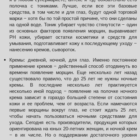
полочка с тониками. Лучше, если все эти базовые 
средства, в том числе и для глаз, будут одной торговой 
марки − хотя бы по той простой причине, что они сделаны 
на одной воде. Тоник убирает чувство стянутости − один 
из основных факторов появления морщин, выравнивает 
PH кожи, убирает остатки косметики и средств для 
умывания, подготавливает кожу к последующему уходу − 
нанесению кремов, сывороток. 
Кремы: дневной, ночной, для глаз. Именно постоянное 
применение кремов − действенный способ отодвинуть во 
времени появление морщин. Еще несколько лет назад 
существовало правило, что до 25 лет не нужны ночные 
кремы. В последние несколько лет практикуется 
несколько иной подход − появление на полочке ночного 
крема зависит в гораздо большей степени от состояния 
кожи и ее проблем, чем от возраста. Если намечаются 
первые морщины вокруг глаз, не стоит ждать 25 лет, 
чтобы начать пользоваться ночными средствами для 
ухода. Сегодня есть производители, продукция которых 
ориентирована на юных 20-летних женщин, и ночной крем 
− в их числе. Но о поддержании достаточного уровня 