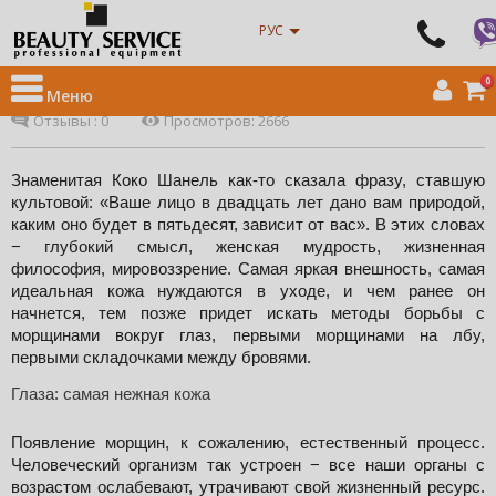
Интернет магазин оборудования для салонов красоты
»
Новости
» Как
РУС
справиться с морщинами вокруг глаз? (Часть I)
Как справиться с морщинами вокруг глаз? (Часть I)
0
Меню
20 декабря 2019 10:43:09
Олеся Мандебура-Нога,
Отзывы :
0
Просмотров: 2666
Знаменитая Коко Шанель как-то сказала фразу, ставшую 
культовой: «Ваше лицо в двадцать лет дано вам природой, 
каким оно будет в пятьдесят, зависит от вас». В этих словах 
− глубокий смысл, женская мудрость, жизненная 
философия, мировоззрение. Самая яркая внешность, самая 
идеальная кожа нуждаются в уходе, и чем ранее он 
начнется, тем позже придет искать методы борьбы с 
морщинами вокруг глаз, первыми морщинами на лбу, 
первыми складочками между бровями.
Глаза: самая нежная кожа
Появление морщин, к сожалению, естественный процесс. 
Человеческий организм так устроен − все наши органы с 
возрастом ослабевают, утрачивают свой жизненный ресурс. 