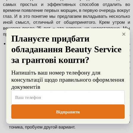
самых простых и эффективных способов отдалить во 
времени появление первых морщин, в первую очередь вокруг 
глаз. И в это понятие мы предлагаем вкладывать несколько 
иной смысл, отличный от общепринятого. Крем утром и 
вечером после 25 лет − это хорошо, но недостаточно. Мы 
предлагаем акцентировать внимание на следующих пунктах:
Выбор средства для ежедневного умывания, в первую 
очередь − для глаз. Никакого мыла − ни твердого, ни 
жидкого, ни детского, чтобы не провоцировать появление 
морщины. Молочко, пена, мусс, гель, гидрофильное масло 
− даже в мас-маркетах выбор средств для умывания кожи 
в зависимости от ее типа, состояния достаточно широк, и 
найти свой продукт несложно. Молочко − для 
чувствительной, юной, нежной, сухой, возрастной кожи с 
морщинами.  Гель большей подойдет для жирной, 
плотной. Масло − наоборот, для сухой (хотя есть 
варианты и для жирной − с маслом лавра, чайного дерева, 
розмарина, черного тмина, шалфея) или на любителя. 
Если после использованного средство есть появление 
сильного чувства стянутости, даже после применения 
тоника, пробуем другой вариант.