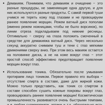
Демакияж. Понимаем, что демакияж и очищение − это 
разные процедуры, не заменяющие одна другую, и для 
них используются разные продукты. С самой первой туши 
учимся не тереть кожу под глазами и не провоцируем 
раннее появление морщин. Режем ватный диск пополам 
(именно режем ножницами, чтобы не было ворсинок), по 
линии отреза подкладываем под нижние ресницы. 
Оптимально − сверху на глаза положить смоченный в 
средстве для демакияжа ватный диск. Через несколько 
секунд аккуратно снимаем туш и тени с глаз мягкими 
движениями сверху вниз. При этом весь макияж остается 
на половинке диска, а не на коже вокруг глаз − этот 
простой способ эффективно предотвращает появление 
морщин вокруг глаз.
Использование тоника. Обязательно после умывания 
протираем лицо тоником. Первое правило его выбора − 
отсутствие спирта в составе, даже для жирной кожи. 
Можно только представить, как тоник со спиртом в 
составе способен сушить кожные покровы вокруг глаз, 
провоцировать раннее появление морщин! Косметическая 
промышленность развивается очень быстрыми темпами, 
и в любом супермаркете, аптеке и т.д. обязательно есть 