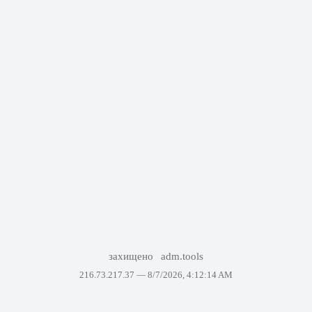
захищено
adm.tools
216.73.217.37 —
8/7/2026, 4:12:14 AM