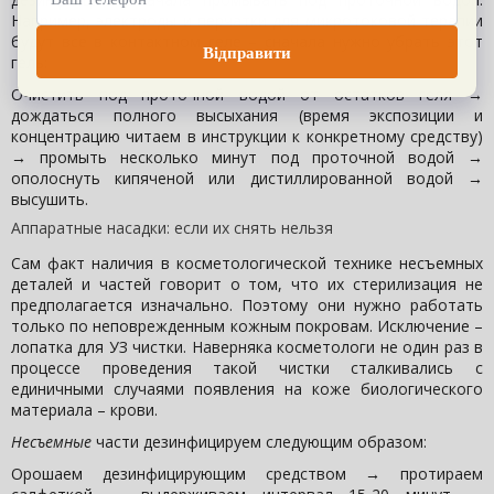
Например, электроды и перчатки для микротоковой терапии
будут все в контактном геле – сначала нужно убрать этот
гель:
Очистить под проточной водой от остатков геля →
дождаться полного высыхания (время экспозиции и
концентрацию читаем в инструкции к конкретному средству)
→ промыть несколько минут под проточной водой →
ополоснуть кипяченой или дистиллированной водой →
высушить.
Аппаратные насадки: если их снять нельзя
Сам факт наличия в косметологической технике несъемных
деталей и частей говорит о том, что их стерилизация не
предполагается изначально. Поэтому они нужно работать
только по неповрежденным кожным покровам. Исключение –
лопатка для УЗ чистки. Наверняка косметологи не один раз в
процессе проведения такой чистки сталкивались с
единичными случаями появления на коже биологического
материала – крови.
Несъемные
части дезинфицируем следующим образом:
Орошаем дезинфицирующим средством → протираем