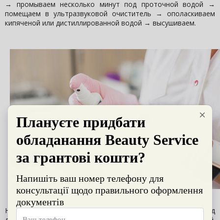
→ промываем несколько минут под проточной водой →
помещаем в ультразвуковой очиститель → ополаскиваем
кипяченой или дистиллированной водой → высушиваем.
Некоторые виды аппаратных насадок рекомендуется перед
дезинфекцией сначала промывать под проточной водой.