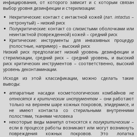
инфицирования, от которого зависит и с которым связан
выбор уровня дезинфекции и стерилизации:
Некритические: контакт с интактной кожей (лат.
intactus
–
нетронутый) – низкий риск
Полукритические: контакт со слизистыми оболочками или
неинтактной (поврежденной) кожей – средний риск
Критические: инструменты для инвазивных процедур
(полостные, например) – высокий риск
Низкий риск предполагает низкий уровень дезинфекции и
стерилизации, средний риск – средний уровень, и высокий
риск критических инструментов – соответственно, высокий
уровень деконтаминации.
Исходя из этой классификации, можно сделать такие
выводы:
аппаратные насадки косметологических комбайнов
не
относятся к критическим инструментам
– они работают
только на верхнем шаре кожных покровов, эпидермисе, и
не имеют контакта со стерильными внутренними
полостями, тканями человека
некоторые виды манипул относятся к
полукритическим
–
если в процессе работы возникают или могут возникнуть
повреждения кожных покровов. Это лопатка