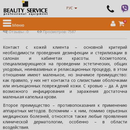
Интернет магазин оборудования для салонов красоты
»
Новости
»
РУС
Аппаратные насадки: дезинфекция и стерилизация
Аппаратные насадки: дезинфекция и стерилизация
0
Меню
28 августа 2020 20:12:09
Олеся Мандебура-Нога,
Отзывы :
0
Просмотров: 7587
Контакт с кожей клиента – основной критерий
необходимости проведения дезинфекции и стерилизации в
салонах и кабинетах красоты. Косметологи,
специализирующиеся на проведении эстетических, общих
уходовых, неинвазивных и релаксационных процедур, в этом
отношении имеют маленькое, но значимое преимущество:
как правило, у них нет контакта со слизистыми оболочками
или инъекционных повреждений кожи. С кровью – да. А для
возможного инфицирования и заражения достаточна
маленькая капелька крови.
Второе преимущество – противопоказания к применению
аппаратных методов. Вспомним – к ним, помимо серьезных
медицинских болезней, относятся также любые проявления
клинической дерматологии, особенно – в области
воздействия.