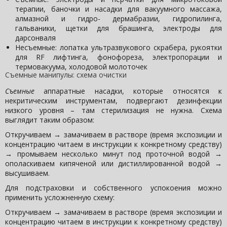
терапии, баночки и насадки для вакуумного массажа,
алмазной и гидро- дермабразии, гидропилинга,
гальваники, щетки для брашинга, электроды для
дарсонваля
Несъемные: лопатка ультразвукового скрабера, рукоятки
для RF лифтинга, фонофореза, электропорации и
термовакуума, холодовой молоточек
Съемные манипулы: схема очистки
Съемные
аппаратные насадки, которые относятся к
некритическим инструментам, подвергают дезинфекции
низкого уровня – там стерилизация не нужна. Схема
выглядит таким образом:
Откручиваем → замачиваем в растворе (время экспозиции и
концентрацию читаем в инструкции к конкретному средству)
→ промываем несколько минут под проточной водой →
ополаскиваем кипяченой или дистиллированной водой →
высушиваем.
Для подстраховки и собственного успокоения можно
применить усложненную схему:
Откручиваем → замачиваем в растворе (время экспозиции и
концентрацию читаем в инструкции к конкретному средству)