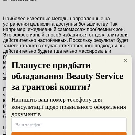
Наиболее известные методы направленные на 
устранения целлюлита доступны большинству. Так, 
например, ежедневный самомассаж проблемных зон. 
Это эффективный способ избавиться от целлюлита для 
действительно настойчивых. Поскольку результат будет 
заметен только в случае ответственного подхода и вы 
действительно будете тщательно массировать и 
разглаживать проблемные места ежедневно. Такие 
манипуляции позволяют разбить жировые отложения. А 
если дополнить самомассаж скрабом для тела с 
антицеллюлитным эффектом, то вы сможете 
значительно улучшить состояние кожи.
Главная проблема данного способа заключается в том, 
что как только вы заметите положительные изменения, 
вам все меньше будет хотеться делать массаж. На 
радостях вы забрасываете это дело и спустя короткое 
время вы снова будете наблюдать некрасивые ямки и 
бугры на коже.
Поэтому вам нужно запомнить, что даже, если вы 
достигли желаемого результата, вам все равно нужно 