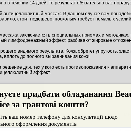
о в течении 14 дней, то результат обязательно вас порадуе
ой антицеллюлитный массаж. В данном случае вам понадоби
авило, стоит недешево, поскольку требует немалых усилий
ассажа заключается в специальных приемах и методиках, 
ный лимфодренажный эффект, разбивают жировые отложен
ошего видимого результата. Кожа обретет упругость, эласти
, вплоть до полного выравнивания кожи.
 решение для, тех у кого есть противопоказания к аппаратн
тицеллюлитный эффект.
ный массаж
атному массажу против целлюлита. Его эффективность наи
м насадкам для массажа прорабатываются более глубокие 