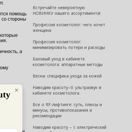
т. 
Встречайте невероятную
НОВИНКУ нашего ассортимента!
тся помощь 
 со стороны 
Профессия косметолог: чего хочет
женщина
которые 
ия.
Профессия косметолог:
минимизировать потери и расходы
чность, а 
Базовый уход в кабинете
косметолога: аппаратные методы
ому 
Весна: специфика ухода за кожей
Наводим красоту–II: ультразвук в
кабинете косметолога
Все о RF-лифтинге: суть, плюсы и
минусы, противопоказания и
более 
рекомендации
Наводим красоту – I: электрический
слои кожи. 