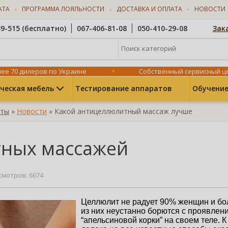
АТА
ПРОГРАММА ЛОЯЛЬНОСТИ
ДОСТАВКА И ОПЛАТА
НОВОСТИ
39-515 (бесплатно)
067-406-81-08
050-410-29-08
Зак
Поиск категорий
ее 70 дилеров по Украине
Собственный сервисный ц
ческая мебель
Тестирование аппаратов
Обучение
оты
»
Новости
» Какой антицеллюлитный массаж лучше
тных массажей
смотров: 6674
Целлюлит не радует 90% женщин и бо
из них неустанно борются с проявлени
“апельсиновой корки” на своем теле. К