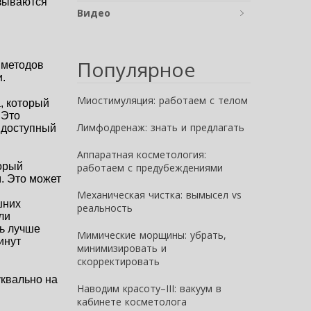
зываются 
Видео
Популярное
методов 
. 
Миостимуляция: работаем с телом
 который 
Это 
Лимфодренаж: знать и предлагать
доступный 
Аппаратная косметология:
орый 
работаем с предубеждениями
 Это может 
Механическая чистка: вымысел vs
них 
реальность
и 
ь лучше 
Мимические морщины: убрать,
нут 
минимизировать и
скорректировать
квально на 
Наводим красоту–III: вакуум в
кабинете косметолога