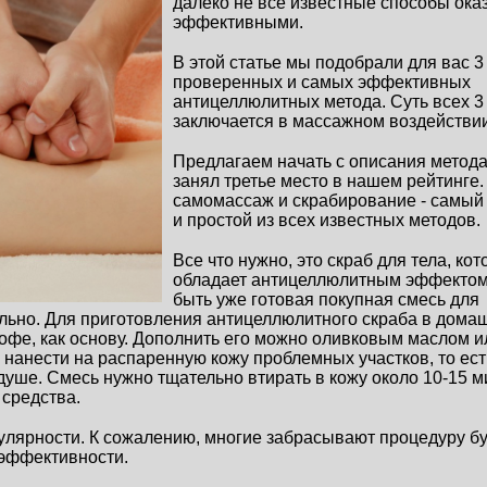
далеко не все известные способы ока
эффективными.
В этой статье мы подобрали для вас 3 
проверенных и самых эффективных 
антицеллюлитных метода. Суть всех 3 
заключается в массажном воздействии
Предлагаем начать с описания метода,
занял третье место в нашем рейтинге. 
самомассаж и скрабирование - самый 
и простой из всех известных методов.
Все что нужно, это скраб для тела, кот
обладает антицеллюлитным эффектом.
быть уже готовая покупная смесь для 
льно. Для приготовления антицеллюлитного скраба в домаш
фе, как основу. Дополнить его можно оливковым маслом ил
анести на распаренную кожу проблемных участков, то ест
душе. Смесь нужно тщательно втирать в кожу около 10-15 ми
средства.
улярности. К сожалению, многие забрасывают процедуру бу
еэффективности. 