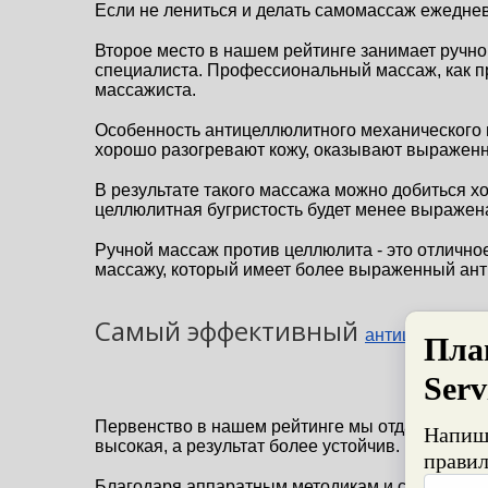
Если не лениться и делать самомассаж ежедневн
Второе место в нашем рейтинге занимает ручн
специалиста. Профессиональный массаж, как пр
массажиста.
Особенность антицеллюлитного механического м
хорошо разогревают кожу, оказывают выражен
В результате такого массажа можно добиться хор
целлюлитная бугристость будет менее выражена
Ручной массаж против целлюлита - это отличное
массажу, который имеет более выраженный ан
Самый эффективный
антицеллюлит
Первенство в нашем рейтинге мы отдали аппар
высокая, а результат более устойчив.
Благодаря аппаратным методикам и специальны