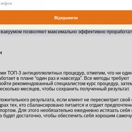
ее реагируют на внешнее воздействие. В результате клие
е спустя 2-3 процедуры.
заключается в отсутствии болезненных ощущений клиента 
действия гораздо больше по сравнению с ручным массажем.
 вакуумом позволяют максимально эффективно проработат
и
и ТОП-3 антицеллюлитных процедур, отметим, что ни один 
отает в плане “один раз и навсегда”. Все методы требуют 
ройти рекомендованный специалистом курс процедур, затем
есколько месяцев, чтобы сохранить полученный результат.
ложительного результата, если клиент не пересмотрит свой 
рах тех, кто сбалансировано питается и отдает предпочтени
спортом. Для этого необязательно ежедневно истязать себя в
ю будет достаточно, чтобы обеспечить себя хорошим самочу