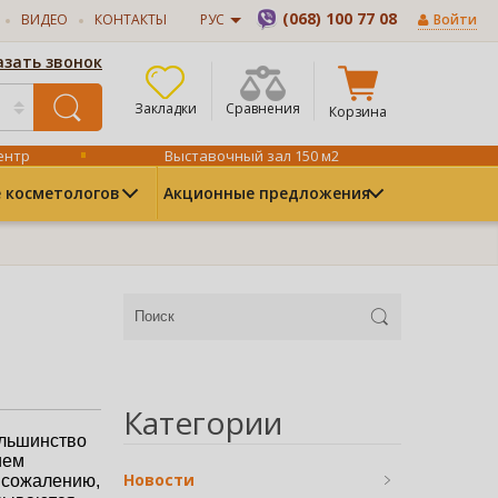
(068) 100 77 08
ВИДЕО
КОНТАКТЫ
РУС
Войти
азать звонок
Закладки
Сравнения
Корзина
ентр
Выставочный зал 150 м2
 косметологов
Акционные предложения
Категории
льшинство 
ем 
Новости
 сожалению, 