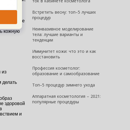
ток в кабинете косметолога
нт может 
Встретить весну: топ–5 лучших
процедур
в процессе 
 
Неинвазивное моделирование
ь кожную 
тела: лучшие варианты и
тенденции
Иммунитет кожи: что это и как
восстановить
Профессия косметолог:
из 
образование и самообразование
 делать 
Топ–5 процедур зимнего ухода
Аппар​атная косметология – 2021:
образ 
популярные процедуры
е здоровой 
 
вствием и 