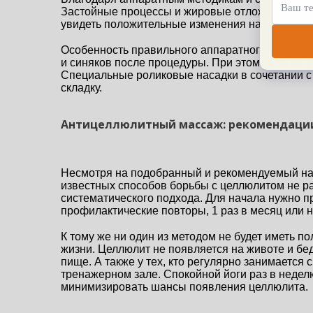
Застойные процессы и жировые отложения быстр
увидеть положительные изменения на своем тел
Особенность правильного аппаратного массажа 
и синяков после процедуры. При этом сила воз
Специальные роликовые насадки в сочетании с
складку.
Антицеллюлитный массаж: рекомендаци
Несмотря на подобранный и рекомендуемый нам
известных способов борьбы с целлюлитом не раб
систематического подхода. Для начала нужно п
профилактические повторы, 1 раз в месяц или н
К тому же ни один из методом не будет иметь по
жизни. Целлюлит не появляется на животе и бед
пище. А также у тех, кто регулярно занимается 
тренажерном зале. Спокойной йоги раз в недел
минимизировать шансы появления целлюлита.