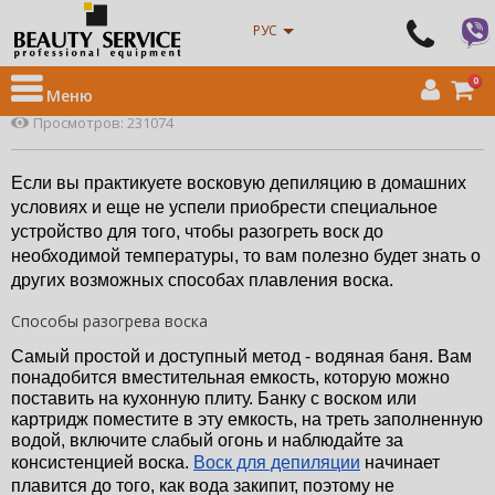
Интернет магазин оборудования для салонов красоты
»
Новости
» Как
РУС
растопить воск для депиляции в домашних условиях?
Как растопить воск для депиляции в домашних условиях?
0
Меню
15 июля 2016 16:45:00
Отзывы :
0
Просмотров: 231074
Если вы практикуете восковую депиляцию в домашних 
условиях и еще не успели приобрести специальное 
устройство для того, чтобы разогреть воск до 
необходимой температуры, то вам полезно будет знать о 
других возможных способах плавления воска.
Способы разогрева воска
Самый простой и доступный метод - водяная баня. Вам 
понадобится вместительная емкость, которую можно 
поставить на кухонную плиту. Банку с воском или 
картридж поместите в эту емкость, на треть заполненную 
водой, включите слабый огонь и наблюдайте за 
консистенцией воска. 
Воск для депиляции
 начинает 
плавится до того, как вода закипит, поэтому не 