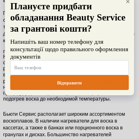
момент подогрева.
При домашних методах разогрева воска стоит быть 
очень внимательным и обязательно проверять 
температуру воска на небольшом участке тела. Воск 
должен быть достаточно горячим, но комфортным и ни в 
коем случае не должен обжигать кожу.
Профессиональные аппараты для разогрева воска
Несмотря на доступность вышеперечисленных 
способов, наиболее безопасным и удобным методом 
разогрева воска является применение специальных 
воскоплавов. Профессиональный 
воскоплав
 не просто 
разогревает воск, а еще и поддерживает температуру в 
нужном диапазоне градусов, что позволяет провести 
процедуру депиляции быстрее, без перерывов на 
подогрев воска до необходимой температуры.
Бьюти Сервис располагает широким ассортиментом 
воскоплавов. В наличии нагреватели для воска в 
кассетах, а также в банках или порционного воска в 
гранулах и дисках. Большинство нагревателей 