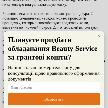
питательную или увлажняющую маску.
Брашинг лица это не только очищающая процедура. С
помощью специальных насадок можно проводить
процедуры, которые способствуют гладкости кожи,
выравнивают кожный покров. Для этих целей используют
насадку-спонж, ворсистая поверхность которой мягко
сглаживает неровности кожи. А насадка с гладкой
поверхностью мягко шлифует кожу и придает ей здоровый
блеск.
Эффективность и количество процедур
Результат брашинга заметен после первой процедуры - кожа
чистая, гладкая и мягкая на ощупь. С каждой новой
процедурой состояние кожи улучшается, она приобретает
свежий вид, исчезают высыпания, стимулируется выработка
собственного коллагена.
Мелкие мимические морщины разглаживаются, а глубокие -
становятся менее выраженными. За счет поверхностного
отшелушивания пигментные пятна осветляются и цвет кожи
восстанавливается.