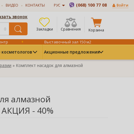
(068) 100 77 08
ВИДЕО
КОНТАКТЫ
РУС
Войти
азать звонок
Закладки
Сравнения
Корзина
ентр
Выставочный зал 150 м2
 косметологов
Акционные предложения
разии
» Комплект насадок для алмазной
для алмазной
 АКЦИЯ - 40%