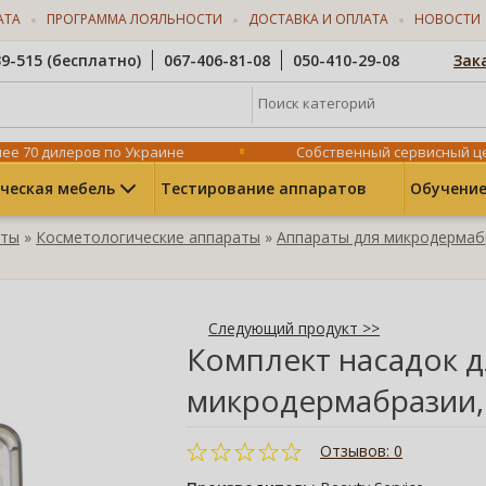
АТА
ПРОГРАММА ЛОЯЛЬНОСТИ
ДОСТАВКА И ОПЛАТА
НОВОСТИ
39-515 (бесплатно)
067-406-81-08
050-410-29-08
Зак
Поиск категорий
ее 70 дилеров по Украине
Собственный сервисный ц
ческая мебель
Тестирование аппаратов
Обучение
оты
»
Косметологические аппараты
»
Аппараты для микродермаб
Следующий продукт >>
Комплект насадок 
микродермабразии,
Отзывов: 0