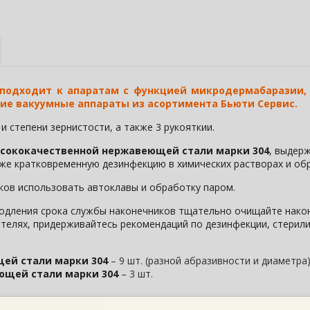
подходит к апаратам с функцией микродермабаразии, 
кие вакуумные аппараты из асортимента Бьюти Сервис.
и степени зернистости, а также 3 рукояткии.
ысококачественной нержавеющей стали марки 304
, выдер
кже кратковременную дезинфекцию в химических растворах и об
ков использовать автоклавы и обработку паром.
одления срока службы наконечников тщательно очищайте након
телях, придерживайтесь рекомендаций по дезинфекции, стерилиз
ей стали марки 304
– 9 шт. (разной абразивности и диаметра
ющей стали марки 304
– 3 шт.