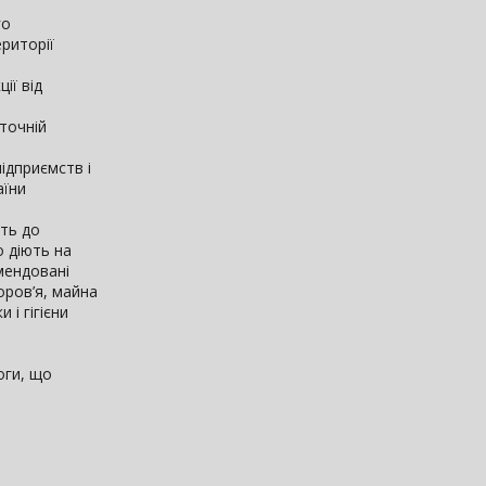
го
риторії
ії від
точній
ідприємств і
аїни
ть до
о діють на
мендовані
оров’я, майна
і гігієни
оги, що