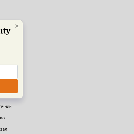
гічний
нях
 зал