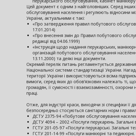
перукарського обслуговування, кабінет манікюру
Цей документ є одним з найголовніших. Серед інших
обслуговування населення і регулюють відносини мі
України, актуальними є такі:
«Про затвердження правил побутового обслуговув
17.01.2014)
«Про внесення змін до Правил побутового обслуг
редакції від 04.06.1999)
«Інструкція щодо надання перукарських, манікюрн
організацій побутового обслуговування населення
13.11.2000) та деякі інші документи.
Окремий перелік питань регламентується державним
Національної системи стандартизації України. Нага
території України і використовуються всіма підприє
вимоги, серед яких до обов’язкових належать ті, щ
громадян, її сумісності і взаємозамінності, охорон
праці.
Отже, для індустрії краси, виходячи зі специфіки її
безпосередньо стосуються санітарних норм і правил
ДСТУ 2375-94 «Побутове обслуговування населен
ДСТУ 4094 – 2002 «Послуги перукарень. Загальні
ГСТУ 201-05-97 «Послуги перукарські. Загальні те
ГСТУ 201-14-99 «Послуги манікюрні та педикюрні. 