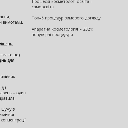
т
Професія косметолог: освіта і
самоосвіта
вання,
Топ–5 процедур зимового догляду
ми вимогами,
Апаратна косметологія – 2021:
популярні процедури
міщень,
иття тощо)
дінь для
ляційних
.д.)
карень – один
(правила
ь шуму в
хімічної
 концентрації