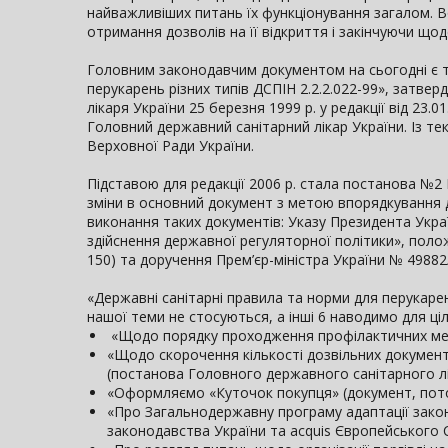
найважливіших питань їх функціонування загалом. 
отримання дозволів на її відкриття і закінчуючи щод
Головним законодавчим документом на сьогодні є т
перукарень різних типів ДСПІН 2.2.2.022-99», затв
лікаря України 25 березня 1999 р. у редакції від 23
Головний державний санітарний лікар України. Із 
Верховної Ради України.
Підставою для редакції 2006 р. стала постанова №2
зміни в основний документ з метою впорядкування д
виконання таких документів: Указу Президента Укра
здійснення державної регуляторної політики», полож
150) та доручення Прем’єр-міністра України № 49882/
«Державні санітарні правила та норми для перукарень
нашої теми не стосуються, а інші 6 наводимо для ціл
«Щодо порядку проходження профілактичних меди
«Щодо скорочення кількості дозвільних документі
(постанова Головного державного санітарного лі
«Оформляємо «Куточок покупця» (документ, пото
«Про Загальнодержавну програму адаптації закон
законодавства України та acquis Європейського С