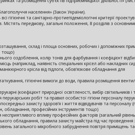
 ринках та розміщення суб’єктів підприємницької діяльності» (лис
благополуччя населення» (Закон України).
сі гігієнічні та санітарно-протиепідеміологічні критерії проекту
ів. Містять передмову, загальні положення, 8 розділів з основни
зташування, склад і площа основних, робочих і допоміжних при
в тощо)
нього оздоблення, колір тонів для фарбування і коефіцієнт відб
місць (наприклад, наявність спеціальних крісел або накладних си
а манікюрного крісла від підлоги, обов’язкове обладнання для
таткування, гігієнічні вимоги до води, правила розміщення венти
карні (коефіцієнт природної освітленості, вибір світильників і т
 перукарських робіт та правил особистої гігієни персоналу перу
зпосередньо захисту здоров’я і життя відвідувачів та персоналу 
тін, обладнання, професійних інструментів тощо)
я несприятливого впливу професійних факторів (загальний рівен
рського обладнання, правила захисту майстра під час проведення 
рівень загального мікробного забруднення повітря приміщень та