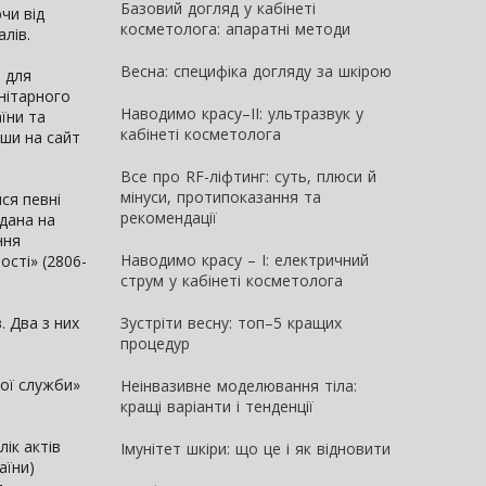
Базовий догляд у кабінеті
чи від
косметолога: апаратні методи
лів.
Весна: специфіка догляду за шкірою
 для
нітарного
Наводимо красу–II: ультразвук у
аїни та
кабінеті косметолога
ши на сайт
Все про RF-ліфтинг: суть, плюси й
мінуси, протипоказання та
ся певні
рекомендації
дана на
ння
Наводимо красу – I: електричний
ості» (2806-
струм у кабінеті косметолога
. Два з них
Зустріти весну: топ–5 кращих
процедур
ної служби»
Неінвазивне моделювання тіла:
кращі варіанти і тенденції
ік актів
Імунітет шкіри: що це і як відновити
аїни)