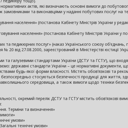
 / педикюру тощо).
 нормативних актів, які визначають основні вимоги до побутово
ж замовниками та виконавцями у наданні побутових послуг на те
ання населення» (постанова Кабінету Міністрів України у редакц
овування населення» (постанова Кабінету Міністрів України у по
их та педикюрних послуг» (наказ Українського союзу об’єднань, п
 № 20 від 27.08.2000, зареєстрований в Міністерстві юстиції Укр
и та галузевими стандартами України (ДСТУ та ГСТУ), що входя
даємо: державні стандарти України – це нормативні документи, щ
мствами будь-якої форми власності. Містять обов’язкові та реко
о безпосередньо стосуються безпечності продукції для життя, зд
и навколишнього середовища, а також вимоги щодо техніки безпеки 
 діяльності, окремий перелік ДСТУ та ГСТУ містить обов’язкові вим
:
ня. Терміни та визначення»
 вимоги»
хнічні умови»
Загальні технічні умови»