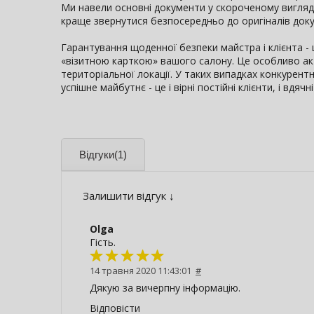
Ми навели основні документи у скороченому вигляді.
краще звернутися безпосередньо до оригіналів доку
Гарантування щоденної безпеки майстра і клієнта - 
«візитною карткою» вашого салону. Це особливо ак
територіальної локації. У таких випадках конкурент
успішне майбутнє - це і вірні постійні клієнти, і вдяч
Відгуки
(1)
Залишити відгук ↓
Olga
Гість.
14 травня 2020 11:43:01
#
Дякую за вичерпну інформацію.
Відповісти