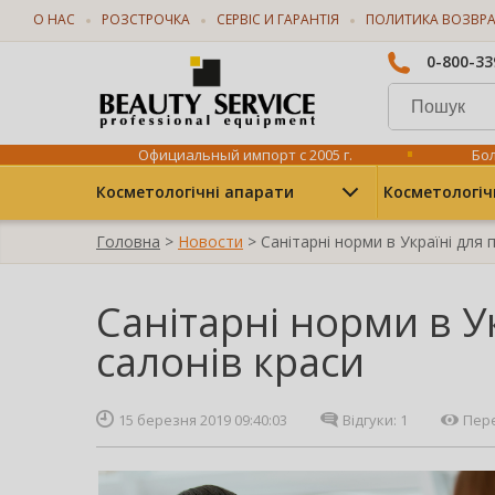
О НАС
РОЗСТРОЧКА
СЕРВІС И ГАРАНТІЯ
ПОЛИТИКА ВОЗВР
0-800-33
Официальный импорт с 2005 г.
Бол
Косметологічні апарати
Косметологіч
Головна
>
Новости
> Санітарні норми в Україні для 
Санітарні норми в У
салонів краси
15 березня 2019 09:40:03
Відгуки:
1
Пере