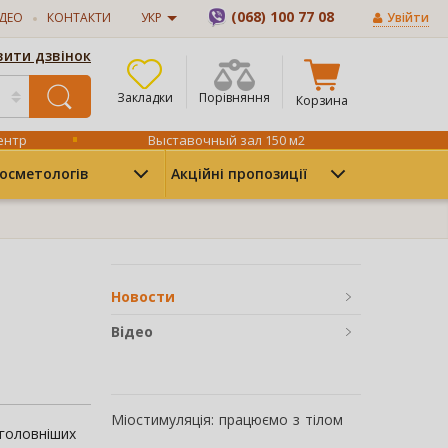
(068) 100 77 08
ІДЕО
КОНТАКТИ
УКР
Увійти
ити дзвінок
Закладки
Порівняння
Корзина
ентр
Выставочный зал 150 м2
осметологів
Акційні пропозиції
Новости
Відео
Міостимуляція: працюємо з тілом
йголовніших