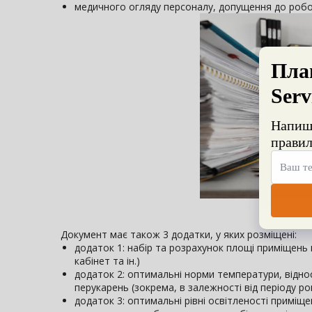
медичного огляду персоналу, допущення до робо
Документ має також 3 додатки, у яких розміщені:
додаток 1: набір та розрахунок площі приміщень 
кабінет та ін.)
додаток 2: оптимальні норми температури, відно
перукарень (зокрема, в залежності від періоду ро
додаток 3: оптимальні рівні освітленості приміще