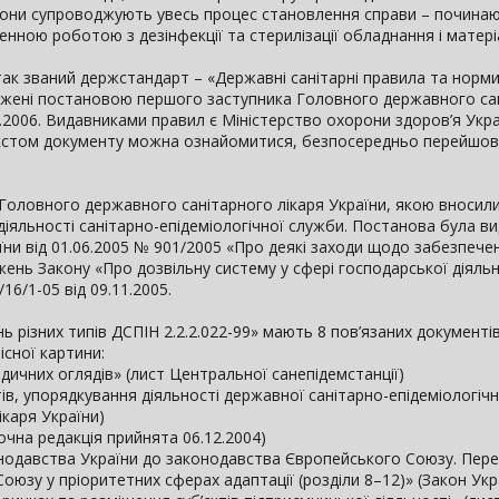
Вони супроводжують увесь процес становлення справи – починаю
енною роботою з дезінфекції та стерилізації обладнання і матеріа
ак званий держстандарт – «Державні санітарні правила та норми
ерджені постановою першого заступника Головного державного са
.01.2006. Видавниками правил є Міністерство охорони здоров’я Укр
текстом документу можна ознайомитися, безпосередньо перейшов
 Головного державного санітарного лікаря України, якою вносили
іяльності санітарно-епідеміологічної служби. Постанова була ви
їни від 01.06.2005 № 901/2005 «Про деякі заходи щодо забезпече
ень Закону «Про дозвільну систему у сфері господарської діяльн
16/1-05 від 09.11.2005.
 різних типів ДСПІН 2.2.2.022-99» мають 8 пов’язаних документів
існої картини:
чних оглядів» (лист Центральної санепідемстанції)
в, упорядкування діяльності державної санітарно-епідеміологіч
каря України)
чна редакція прийнята 06.12.2004)
одавства України до законодавства Європейського Союзу. Перел
оюзу у пріоритетних сферах адаптації (розділи 8–12)» (Закон Укр