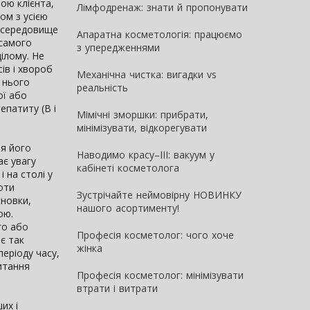
рою клієнта,
Лімфодренаж: знати й пропонувати
ом з усією
 середовище
Апаратна косметологія: працюємо
 самого
з упередженнями
цілому. Не
ів і хвороб
Механічна чистка: вигадки vs
 нього
реальність
ої або
епатиту (В і
Мімічні зморшки: прибрати,
мінімізувати, відкорегувати
ня його
Наводимо красу–III: вакуум у
ає увагу
кабінеті косметолога
і на столі у
оти
Зустрічайте неймовірну НОВИНКУ
сновки,
нашого асортименту!
ою.
го або
Професія косметолог: чого хоче
ює так
жінка
періоду часу,
питання
Професія косметолог: мінімізувати
втрати і витрати
их і