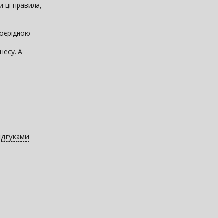
и ці правила,
воєрідною
ї
несу. А
відгуками