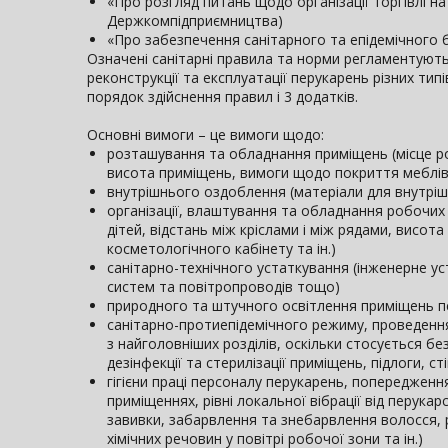
«Про розгляд питань щодо організації торгівлі на
Держкомпідприємництва)
«Про забезпечення санітарного та епідемічного 
Означені санітарні правила та норми регламентують в
реконструкції та експлуатації перукарень різних тип
порядок здійснення правил і 3 додатків.
Основні вимоги – це вимоги щодо:
розташування та обладнання приміщень (місце ро
висота приміщень, вимоги щодо покриття меблі
внутрішнього оздоблення (матеріали для внутріш
організації, влаштування та обладнання робочих 
дітей, відстань між кріслами і між рядами, висот
косметологічного кабінету та ін.)
санітарно-технічного устаткування (інженерне ус
систем та повітропроводів тощо)
природного та штучного освітлення приміщень перу
санітарно-протиепідемічного режиму, проведення
з найголовніших розділів, оскільки стосується бе
дезінфекції та стерилізації приміщень, підлоги, с
гігієни праці персоналу перукарень, попередженн
приміщеннях, рівні локальної вібрації від перука
завивки, забарвлення та знебарвлення волосся, 
хімічних речовин у повітрі робочої зони та ін.)