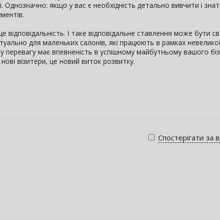
 Однозначно: якщо у вас є необхідність детально вивчити і знат
ментів.
це відповідальність. І таке відповідальне ставлення може бути с
туально для маленьких салонів, які працюють в рамках невелико
ну перевагу має впевненість в успішному майбутньому вашого біз
ні нові візитери, це новий виток розвитку.
Спостерігати за 