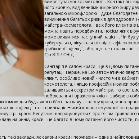
вимог сучасної косметології. Контакт зі шкі
його кров'ю, виділеннями шкірного жиру раз
загальною мікрофлорою - дуже благодатне
виникнення багатьох ризиків для здоров'я і
майстра-косметолога, і всіх його клієнтів в 
можна навіть передбачити, носієм яких вірус
може виявитися наступний пацієнт. Чи був у
туберкульоз, лікується він від стафілококов
грибкової інфекції, або, що ще страшніше - г
С) і ВІЛ / СНІД.
Санітарія в салоні краси - це в цілому питан
репутації. Перше, на що автоматично зверт
клієнт, особливо новий - чисто чи в кабінеті 
косметолога. І якщо професійні нюанси роб
залишаються секретом майстра, то свої ви
побоювання і враження клієнт забере з соб
ксіомою для будь-якого б'юті закладу - салону краси, манікюрно
ннях дезінфекції та стерилізації. Ніякий канал комунікації не прац
індустрії краси. Репутація напрацьовується протягом тривалого 
акладу на ринку краси - це багато в чому питання його чистоти, 
ть такі заклади, як салони краси і перукарні – одне з найголовніш