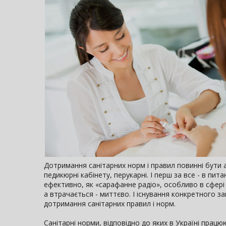
Дотримання санітарних норм і правил повинні бути а
педикюрні кабінету, перукарні. І перш за все - в пита
ефективно, як «сарафанне радіо», особливо в сфері 
а втрачається - миттєво. І існування конкретного з
дотримання санітарних правил і норм.
Санітарні норми, відповідно до яких в Україні працюю